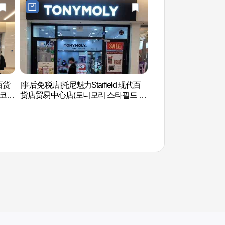
代百货
[事后免税店]托尼魅力Starfield 现代百
韩国综合贸易中心(C
 코엑
货店贸易中心店(토니모리 스타필드 코
역센터(코엑스)
엑스몰점)