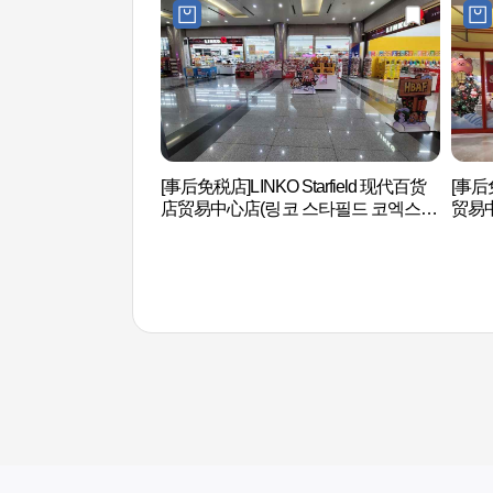
[事后免税店]LINKO Starfield 现代百货
[事后
店贸易中心店(링코 스타필드 코엑스몰
贸易
점)
점)