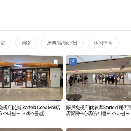
住宿
购物
庆典/活动/演出
休闲体育
税店]范斯Starfield Coex Mall店
[事后免税店]优衣库Starfield 现代
NS 스타필드 코엑스몰점)
店贸易中心店(유니클로 스타필드
스몰점)