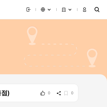
몰점)
0
0