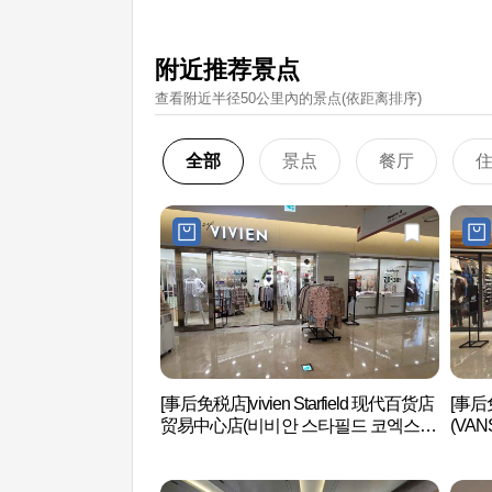
附近推荐景点
查看附近半径50公里內的景点(依距离排序)
全部
景点
餐厅
[事后免税店]vivien Starfield 现代百货店
[事后免
贸易中心店(비비안 스타필드 코엑스몰
(VA
점)