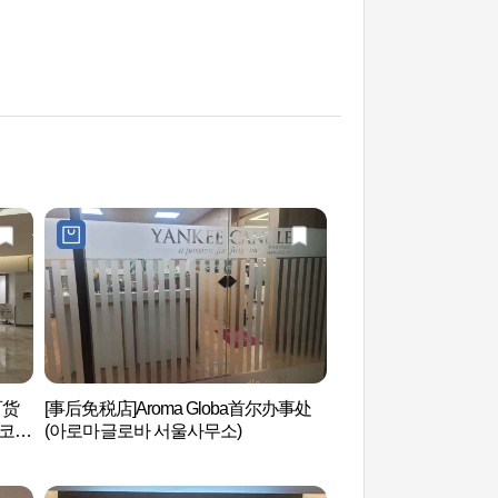
百货
[事后免税店]Aroma Globa首尔办事处
Ktown4u coex(
 코엑
(아로마글로바 서울사무소)