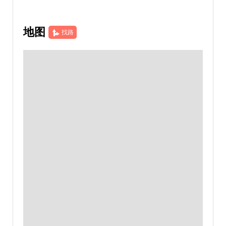
地图
找路