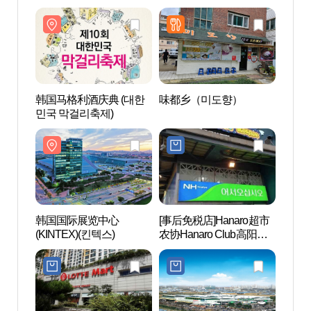
베스트샵 대화점)
(전자랜드파워센터 일산
점)
韩国马格利酒庆典 (대한
味都乡（미도향）
One
민국 막걸리축제)
운트 
韩国国际展览中心
[事后免税店]Hanaro超市
EBS
(KINTEX)(킨텍스)
农协Hanaro Club高阳店
송국
(하나로마트 농협하나로
클럽고양점)