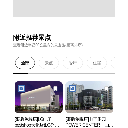
附近推荐景点
查看附近半径50公里內的景点(依距离排序)
全部
景点
餐厅
住宿
购物
[事后免税店]LG电子
[事后免税店]电子乐园
韩国
bestshop大化店(LG전자
POWER CENTER一山店
(KIN