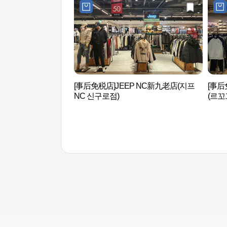
[事后免税店]JEEP NC新九老店(지프
[事后
NC 신구로점)
(르꼬