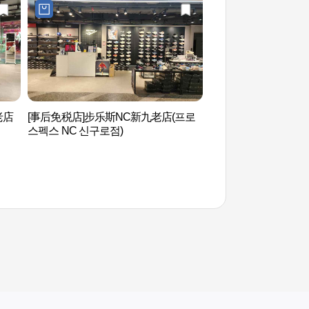
老店
[事后免税店]步乐斯NC新九老店(프로
SeaLaLa水上乐园
스펙스 NC 신구로점)
크）