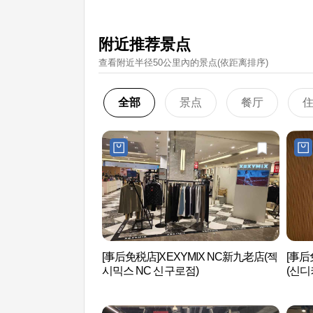
附近推荐景点
查看附近半径50公里內的景点(依距离排序)
全部
景点
餐厅
[事后免税店]XEXYMIX NC新九老店(젝
[事后
시믹스 NC 신구로점)
(신디