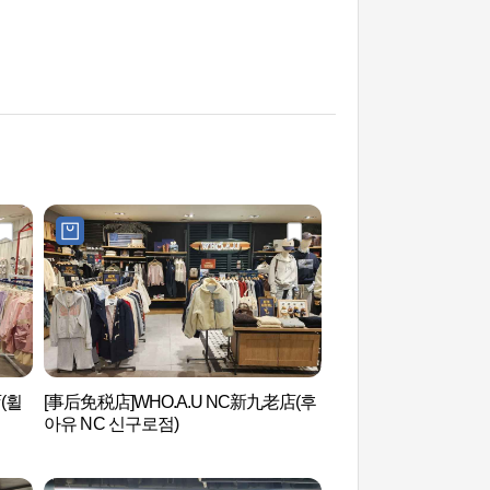
(휠
[事后免税店]WHO.A.U NC新九老店(후
D-CUBE ARTS C
아유 NC 신구로점)
트센터）