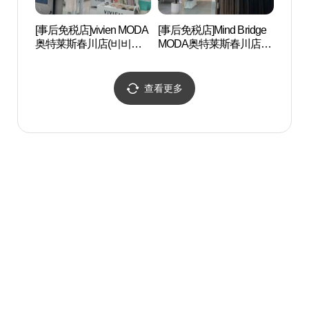
[事后免税店]vivien MODA
[事后免税店]Mind Bridge
春川市
奥特莱斯春川店(비비안
MODA奥特莱斯春川店
모다아울렛 춘천점)
(마인드브릿지 모다아울
렛 춘천점)
查看更多