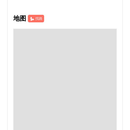
地图
找路