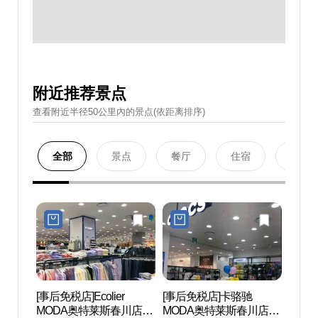
附近推荐景点
查看附近半径50公里內的景点(依距离排序)
全部
景点
餐厅
住宿
购物
[事后免税店]Ecolier
[事后免税店]卡骆驰
Mom
MODA奥特莱斯春川店
MODA奥特莱斯春川店
장 몸