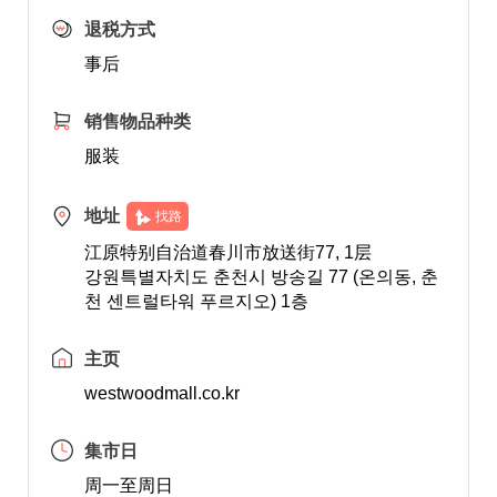
退税方式
事后
销售物品种类
服装
地址
找路
江原特别自治道春川市放送街77, 1层
강원특별자치도 춘천시 방송길 77 (온의동, 춘
천 센트럴타워 푸르지오) 1층
主页
westwoodmall.co.kr
集市日
周一至周日