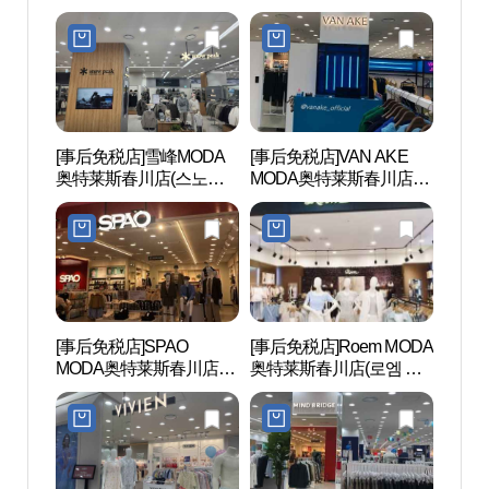
(에꼴리에 모다아울렛 춘
(크록스 모다아울렛 춘천
천점)
점)
[事后免税店]雪峰MODA
[事后免税店]VAN AKE
孔之
奥特莱斯春川店(스노우
MODA奥特莱斯春川店
원지)
피크 모다아울렛 춘천점)
(반에이크 모다아울렛 춘
천점)
[事后免税店]SPAO
[事后免税店]Roem MODA
春川
MODA奥特莱斯春川店
奥特莱斯春川店(로엠 모
(춘천
(스파오 모다아울렛 춘천
다아울렛 춘천점)
점)