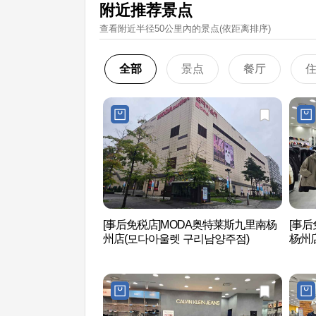
附近推荐景点
查看附近半径50公里內的景点(依距离排序)
全部
景点
餐厅
[事后免税店]MODA奥特莱斯九里南杨
[事后
州店(모다아울렛 구리남양주점)
杨州店