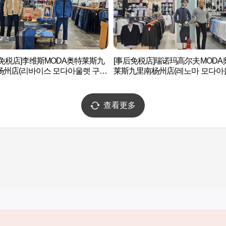
后免税店]李维斯MODA奥特莱斯九
[事后免税店]瑞诺玛高尔夫MODA
杨州店(리바이스 모다아울렛 구리
莱斯九里南杨州店(레노마 모다아
주점)
구리남양주점)
查看更多
实用信息
服务