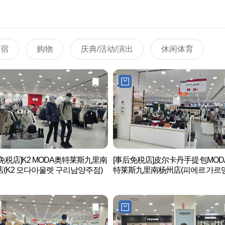
住宿
购物
庆典/活动/演出
休闲体育
免税店]K2 MODA奥特莱斯九里南
[事后免税店]皮尔卡丹手提包MOD
(K2 모다아울렛 구리남양주점)
特莱斯九里南杨州店(피에르가르뎅
드백 모다아울렛 구리남양주점)