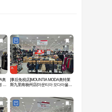
A奥
[事后免税店]MOUNTIA MODA奥特莱
首尔泰陵(文定王后)
 핸
斯九里南杨州店(마운티아 모다아울렛
[联合国教科文组织世
구리남양주점)
태릉과 강릉 [유네스