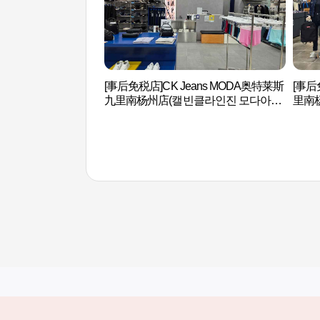
[事后免税店]CK Jeans MODA奥特莱斯
[事
九里南杨州店(캘빈클라인진 모다아울
里南
렛 구리남양주점)
남양