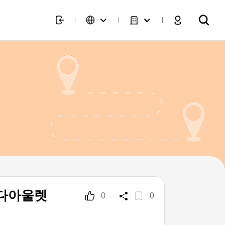
모다아울렛
0
0