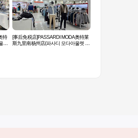
奥特
[事后免税店]PASSARDI MODA奥特莱
烽火山(首尔) 봉화산(
울렛
斯九里南杨州店(파사디 모다아울렛 구
리남양주점)
其他相关网站