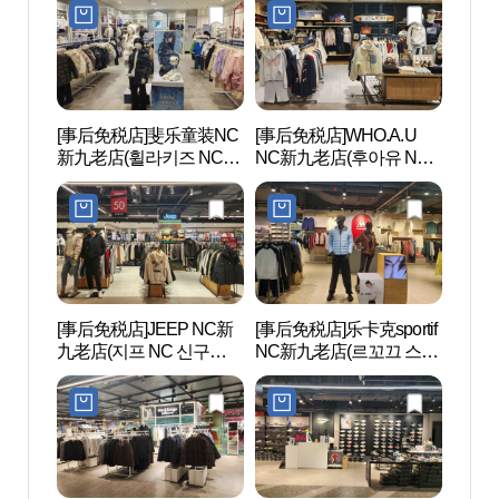
[事后免税店]斐乐童装NC
[事后免税店]WHO.A.U
文来创
新九老店(휠라키즈 NC 신
NC新九老店(후아유 NC
구로점)
신구로점)
[事后免税店]JEEP NC新
[事后免税店]乐卡克sportif
Sea
九老店(지프 NC 신구로
NC新九老店(르꼬끄 스포
라 워
점)
르티브 NC 신구로점)