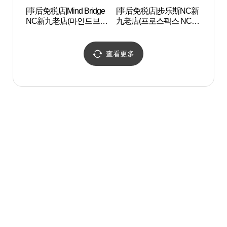
[事后免税店]Mind Bridge
[事后免税店]步乐斯NC新
Artr
NC新九老店(마인드브릿
九老店(프로스펙스 NC 신
지 NC 신구로점)
구로점)
查看更多