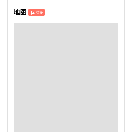
地图
找路