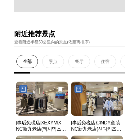
附近推荐景点
查看附近半径50公里內的景点(依距离排序)
全部
景点
餐厅
住宿
购物
[事后免税店]XEXYMIX
[事后免税店]CINDY童装
D-CU
NC新九老店(젝시믹스
NC新九老店(신디키즈
CEN
NC 신구로점)
NC 신구로점)
터）