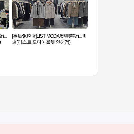
斯仁
[事后免税店]LIST MODA奥特莱斯仁川
东仁川鲅鱼街 (동인천
)
店(리스트 모다아울렛 인천점)
其他相关网站