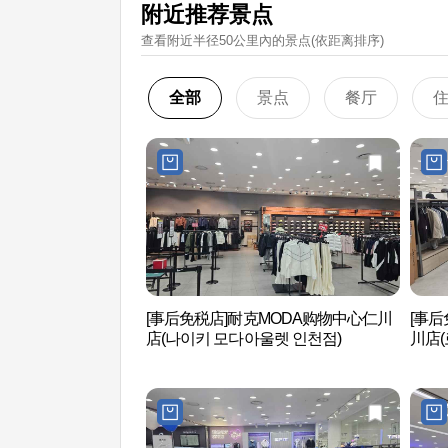
附近推荐景点
查看附近半径50公里內的景点(依距离排序)
全部
景点
餐厅
[事后免税店]耐克MODA购物中心仁川
[事后
店(나이키 모다아울렛 인천점)
川店(