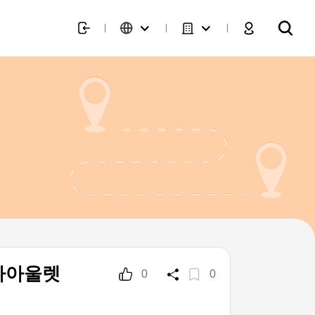
다아울렛
0
0