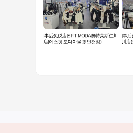
[事后免税店]SFIT MODA奥特莱斯仁川
[事
店(에스핏 모다아울렛 인천점)
川店(