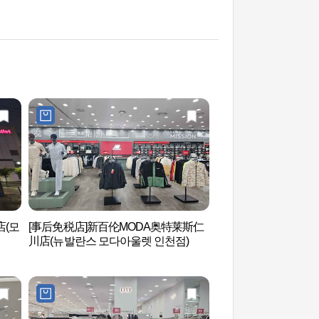
店(모
[事后免税店]新百伦MODA奥特莱斯仁
青罗SPAREX 청라
川店(뉴발란스 모다아울렛 인천점)