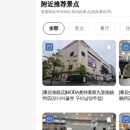
附近推荐景点
查看附近半径50公里內的景点(依距离排序)
全部
景点
餐厅
[事后免税店]MODA奥特莱斯九里南杨
[事后
州店(모다아울렛 구리남양주점)
杨州店