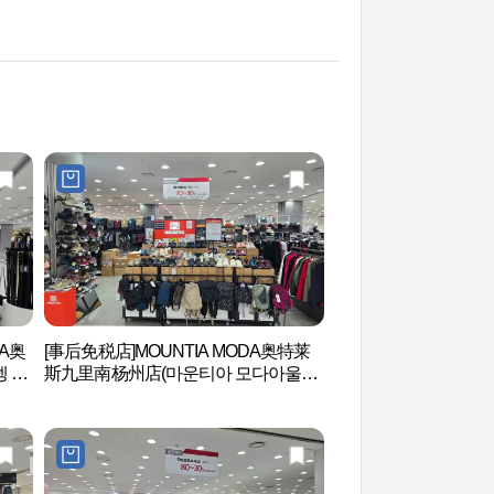
A奥
[事后免税店]MOUNTIA MODA奥特莱
首尔泰陵(文定王后)
 핸
斯九里南杨州店(마운티아 모다아울렛
[联合国教科文组织世
구리남양주점)
태릉과 강릉 [유네스