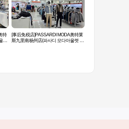
奥特
[事后免税店]PASSARDI MODA奥特莱
烽火山(首尔) 봉화산(
울렛
斯九里南杨州店(파사디 모다아울렛 구
리남양주점)
其他相关网站