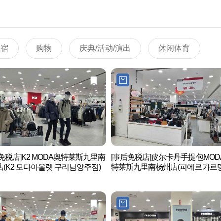
住宿
购物
庆典/活动/演出
休闲体育
免税店]K2 MODA奥特莱斯九里南
[事后免税店]皮尔卡丹手提包MOD
(K2 모다아울렛 구리남양주점)
特莱斯九里南杨州店(피에르가르뎅
드백 모다아울렛 구리남양주점)