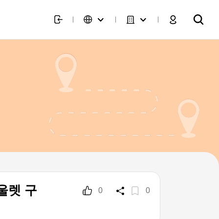
울렛 구
0
0