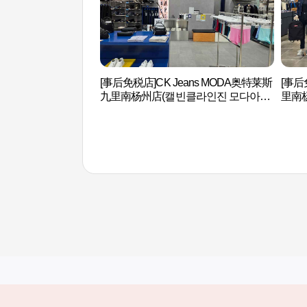
[事后免税店]CK Jeans MODA奥特莱斯
[事
九里南杨州店(캘빈클라인진 모다아울
里南
렛 구리남양주점)
남양