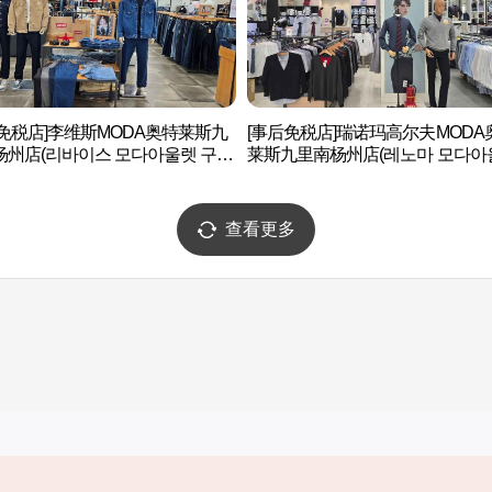
后免税店]李维斯MODA奥特莱斯九
[事后免税店]瑞诺玛高尔夫MODA
杨州店(리바이스 모다아울렛 구리
莱斯九里南杨州店(레노마 모다아
주점)
구리남양주점)
查看更多
实用信息
服务