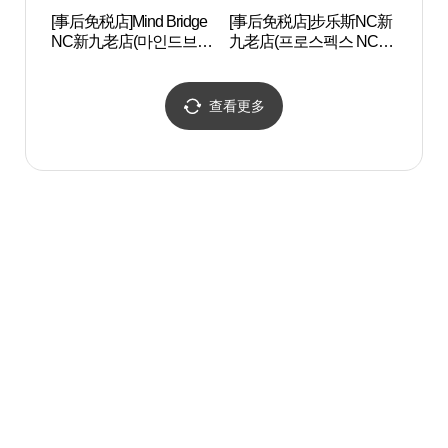
[事后免税店]Mind Bridge
[事后免税店]步乐斯NC新
Artr
NC新九老店(마인드브릿
九老店(프로스펙스 NC 신
지 NC 신구로점)
구로점)
查看更多