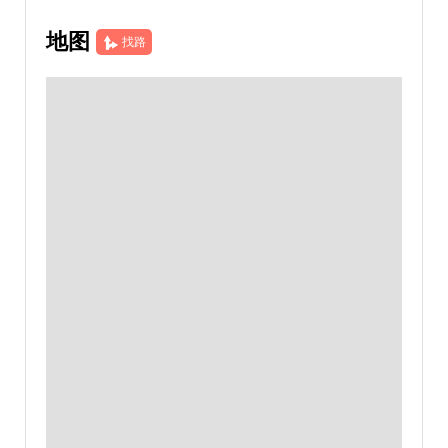
地图
找路