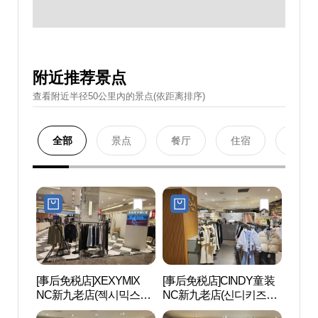
附近推荐景点
查看附近半径50公里內的景点(依距离排序)
全部
景点
餐厅
住宿
购物
[事后免税店]XEXYMIX
[事后免税店]CINDY童装
D-CU
NC新九老店(젝시믹스
NC新九老店(신디키즈
CEN
NC 신구로점)
NC 신구로점)
터）