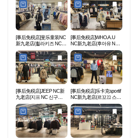
[事后免税店]斐乐童装NC
[事后免税店]WHO.A.U
文来创
新九老店(휠라키즈 NC 신
NC新九老店(후아유 NC
구로점)
신구로점)
[事后免税店]JEEP NC新
[事后免税店]乐卡克sportif
Sea
九老店(지프 NC 신구로
NC新九老店(르꼬끄 스포
라 워
점)
르티브 NC 신구로점)