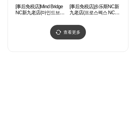
[事后免税店]Mind Bridge
[事后免税店]步乐斯NC新
Artr
NC新九老店(마인드브릿
九老店(프로스펙스 NC 신
지 NC 신구로점)
구로점)
查看更多