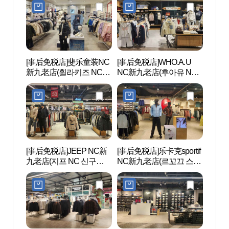
[事后免税店]斐乐童装NC
[事后免税店]WHO.A.U
文来创
新九老店(휠라키즈 NC 신
NC新九老店(후아유 NC
구로점)
신구로점)
[事后免税店]JEEP NC新
[事后免税店]乐卡克sportif
Sea
九老店(지프 NC 신구로
NC新九老店(르꼬끄 스포
라 워
점)
르티브 NC 신구로점)