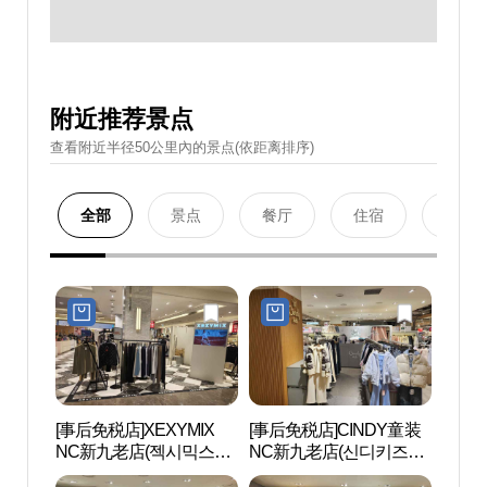
附近推荐景点
查看附近半径50公里內的景点(依距离排序)
全部
景点
餐厅
住宿
购物
[事后免税店]XEXYMIX
[事后免税店]CINDY童装
D-CU
NC新九老店(젝시믹스
NC新九老店(신디키즈
CEN
NC 신구로점)
NC 신구로점)
터）