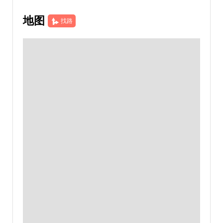
地图
找路