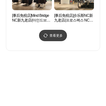
[事后免税店]Mind Bridge
[事后免税店]步乐斯NC新
Artr
NC新九老店(마인드브릿
九老店(프로스펙스 NC 신
지 NC 신구로점)
구로점)
查看更多