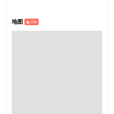
地图
找路