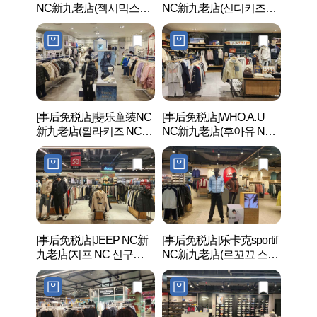
NC新九老店(젝시믹스
NC新九老店(신디키즈
CEN
NC 신구로점)
NC 신구로점)
터）
[事后免税店]斐乐童装NC
[事后免税店]WHO.A.U
文来创
新九老店(휠라키즈 NC 신
NC新九老店(후아유 NC
구로점)
신구로점)
[事后免税店]JEEP NC新
[事后免税店]乐卡克sportif
Sea
九老店(지프 NC 신구로
NC新九老店(르꼬끄 스포
라 워
점)
르티브 NC 신구로점)