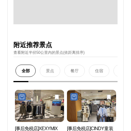
附近推荐景点
查看附近半径50公里內的景点(依距离排序)
全部
景点
餐厅
住宿
购物
[事后免税店]XEXYMIX
[事后免税店]CINDY童装
D-CU