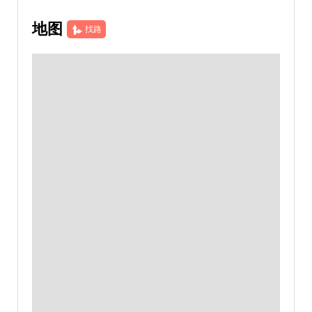
地图
找路