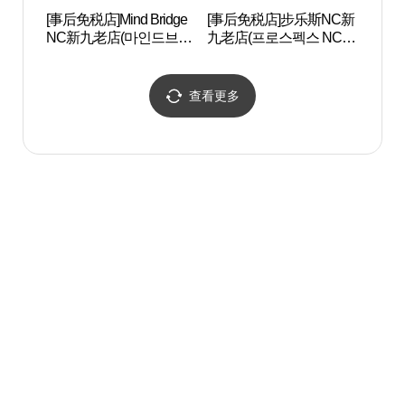
[事后免税店]Mind Bridge
[事后免税店]步乐斯NC新
Artr
NC新九老店(마인드브릿
九老店(프로스펙스 NC 신
지 NC 신구로점)
구로점)
查看更多