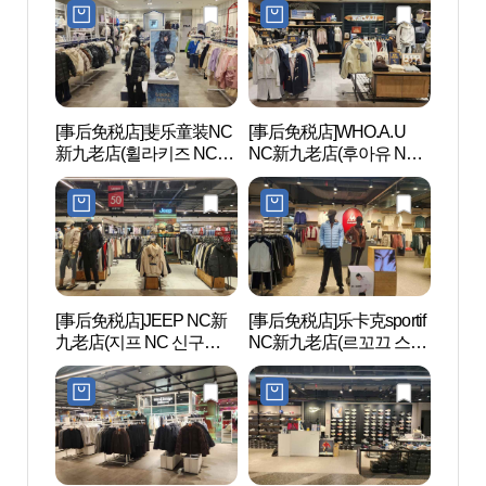
[事后免税店]斐乐童装NC
[事后免税店]WHO.A.U
文来创
新九老店(휠라키즈 NC 신
NC新九老店(후아유 NC
구로점)
신구로점)
[事后免税店]JEEP NC新
[事后免税店]乐卡克sportif
Sea
九老店(지프 NC 신구로
NC新九老店(르꼬끄 스포
라 워
점)
르티브 NC 신구로점)