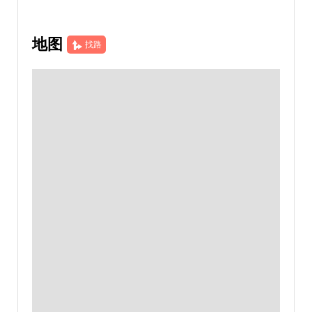
地图
找路