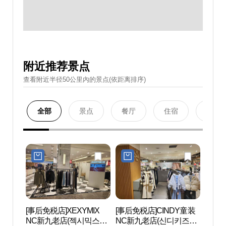
附近推荐景点
查看附近半径50公里內的景点(依距离排序)
全部
景点
餐厅
住宿
购物
[事后免税店]XEXYMIX
[事后免税店]CINDY童装
D-CU
NC新九老店(젝시믹스
NC新九老店(신디키즈
CEN