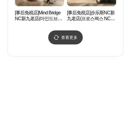
[事后免税店]Mind Bridge
[事后免税店]步乐斯NC新
Artr
NC新九老店(마인드브릿
九老店(프로스펙스 NC 신
지 NC 신구로점)
구로점)
查看更多