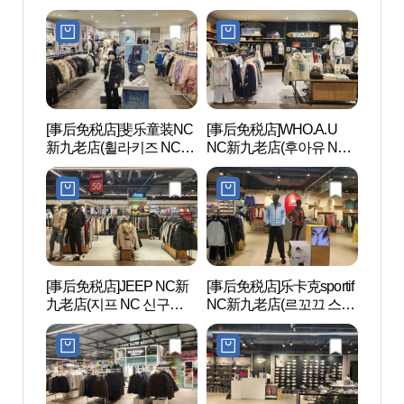
NC 신구로점)
NC 신구로점)
터）
[事后免税店]斐乐童装NC
[事后免税店]WHO.A.U
文来创
新九老店(휠라키즈 NC 신
NC新九老店(후아유 NC
구로점)
신구로점)
[事后免税店]JEEP NC新
[事后免税店]乐卡克sportif
Sea
九老店(지프 NC 신구로
NC新九老店(르꼬끄 스포
라 워
점)
르티브 NC 신구로점)