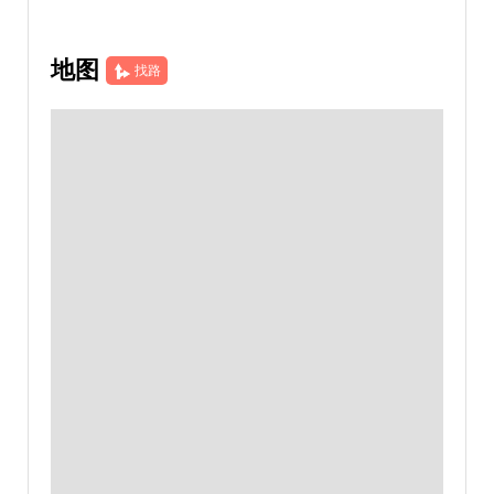
地图
找路