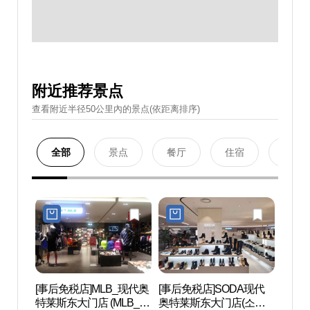
附近推荐景点
查看附近半径50公里內的景点(依距离排序)
全部
景点
餐厅
住宿
购物
[事后免税店]MLB_现代奥
[事后免税店]SODA现代
清溪
特莱斯东大门店 (MLB_현
奥特莱斯东大门店(소다
(청계