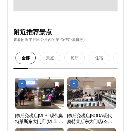
附近推荐景点
查看附近半径50公里內的景点(依距离排序)
全部
景点
餐厅
住宿
购物
[事后免税店]MLB_现代奥
[事后免税店]SODA现代
清溪
特莱斯东大门店 (MLB_현
奥特莱斯东大门店(소다
(청계
대(아)동대문)
현대아울렛 동대문점)