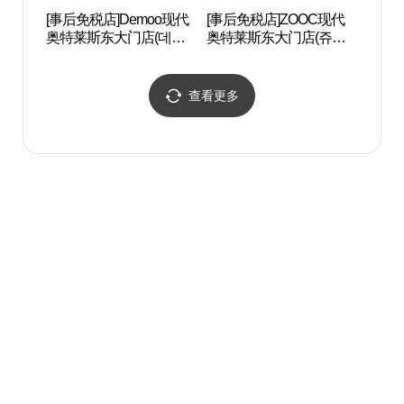
[事后免税店]Demoo现代
[事后免税店]ZOOC现代
东大
奥特莱斯东大门店(데무
奥特莱斯东大门店(쥬크
대문
현대아울렛 동대문점)
현대아울렛 동대문점)
查看更多