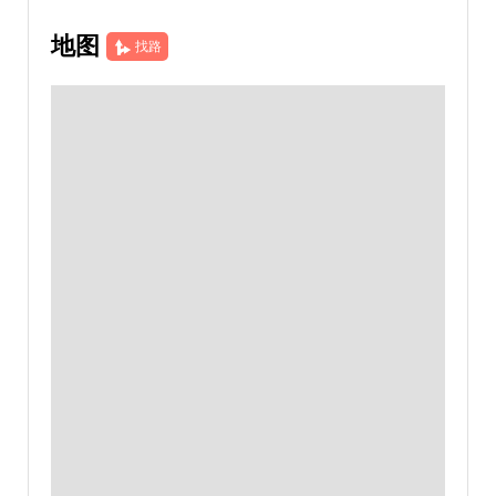
地图
找路