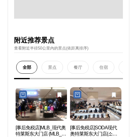
附近推荐景点
查看附近半径50公里內的景点(依距离排序)
全部
景点
餐厅
住宿
购物
[事后免税店]MLB_现代奥
[事后免税店]SODA现代
清溪
特莱斯东大门店 (MLB_현
奥特莱斯东大门店(소다
(청계