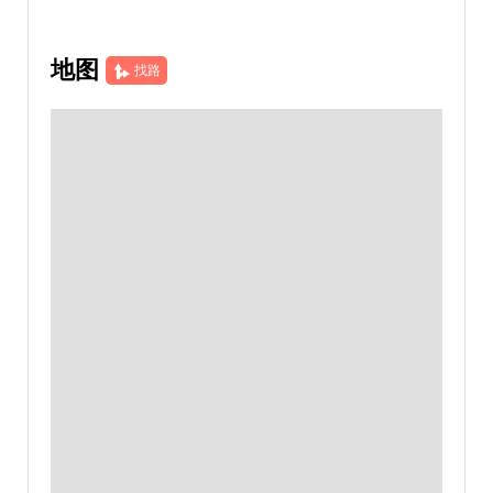
地图
找路