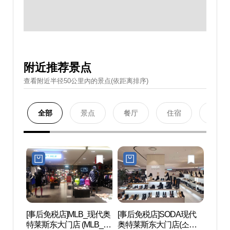
附近推荐景点
查看附近半径50公里內的景点(依距离排序)
全部
景点
餐厅
住宿
购物
[事后免税店]MLB_现代奥
[事后免税店]SODA现代
清溪
特莱斯东大门店 (MLB_현
奥特莱斯东大门店(소다
(청계