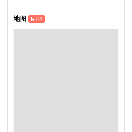
地图
找路