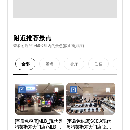
附近推荐景点
查看附近半径50公里內的景点(依距离排序)
全部
景点
餐厅
住宿
购物
[事后免税店]MLB_现代奥
[事后免税店]SODA现代
清溪
特莱斯东大门店 (MLB_현
奥特莱斯东大门店(소다
(청계