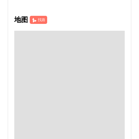
地图
找路