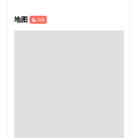
地图
找路