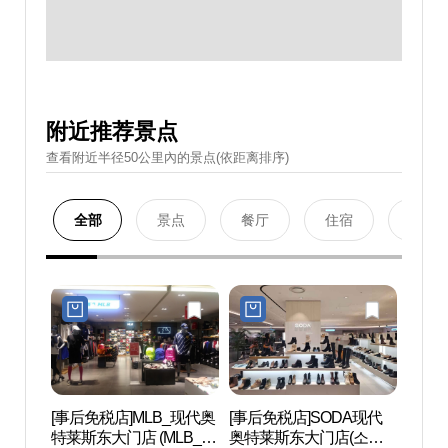
附近推荐景点
查看附近半径50公里內的景点(依距离排序)
全部
景点
餐厅
住宿
购物
[事后免税店]MLB_现代奥
[事后免税店]SODA现代
清溪
特莱斯东大门店 (MLB_현
奥特莱斯东大门店(소다
(청계