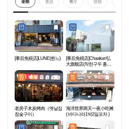
全部
景点
餐厅
住宿
购物
[事后免税店]LUNE(륀느)
[事后免税店]Chaakan弘
Real
大旗舰店(착한구두 홍대
스케이
플래그쉽 스토어)
老房子木炭烤肉（옛날집
海洋世界两天一夜小吃摊
京义
참숯구이）
( 바다나라1박2일포차 )
리）