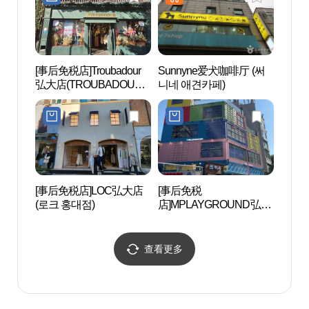
[事后免税店]Troubadour
Sunnyne爱犬咖啡厅 (써
COC
弘大店(TROUBADOUR
니네 애견카페)
（弘
홍대점)
구소(
트용)
[事后免税店]LOC弘大店
[事后免税
首尔弘
(로크 홍대점)
店]MPLAYGROUND弘大
홍대 
3号店(엠플레이그라운드
홍대3호점)
查看更多