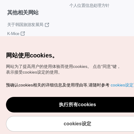
个人位置信息处理方针
其他相关网站
关于韩国旅游发展局
K-Mice
网站使用cookies。
网站为了提高用户的使用体验而使用cookies。
点击“同意"键，
表示接受cookies设定的使用。
Copyrights (c) 韩国旅游发展局版权所有
预确认cookies相关的详细信息及使用理由等,请随时参考
cookies设
如有相关疑问或建议，欢迎来信。
VISITKOREA官方邮箱
chnsim@knto.or.kr
执行所有cookies
cookies设定