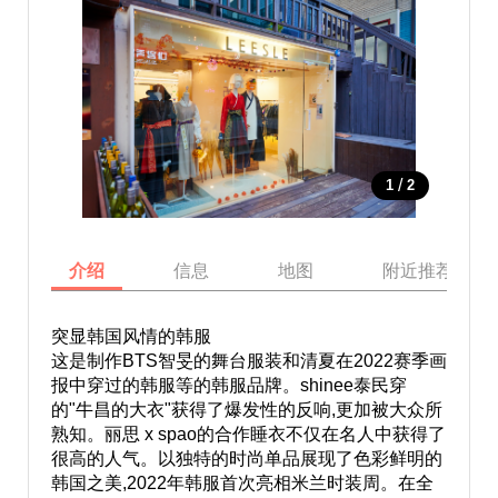
/
1
2
介绍
信息
地图
附近推荐景点
突显韩国风情的韩服
这是制作BTS智旻的舞台服装和清夏在2022赛季画
报中穿过的韩服等的韩服品牌。shinee泰民穿
的"牛昌的大衣"获得了爆发性的反响,更加被大众所
熟知。丽思 x spao的合作睡衣不仅在名人中获得了
很高的人气。以独特的时尚单品展现了色彩鲜明的
韩国之美,2022年韩服首次亮相米兰时装周。在全