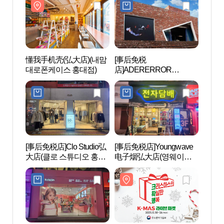
懂我手机壳(弘大店)(내맘
[事后免税
懂我手
대로폰케이스 홍대점)
店]ADERERROR
대로폰
Hongdae Space(아더에러
홍대 스페이스)
[事后免税店]Clo Studio弘
[事后免税店]Youngwave
KT&
大店(클로 스튜디오 홍대
电子烟弘大店(영웨이브
（KT
점)
전자담배 홍대점)
대）