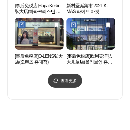
[事后免税店]Hapa Kristin
新村圣诞集市 2021 K-
首尔弘
弘大店(하파크리스틴 홍
MAS 라이브 마켓
홍대 
대점)
[事后免税店]O-LENS弘大
[事后免税店]欧利芙洋弘
COC
店(오렌즈 홍대점)
大儿童店(올리브영 홍대
（弘
놀이터점)
구소(
트용)
查看更多