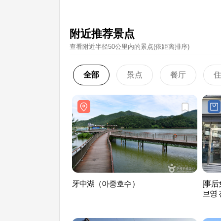
附近推荐景点
查看附近半径50公里內的景点(依距离排序)
全部
景点
餐厅
牙中湖（아중호수）
[事
브영 