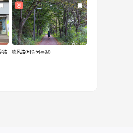
字路
吹风路(바람쐬는길)
全州韩屋村[慢城] 
티]