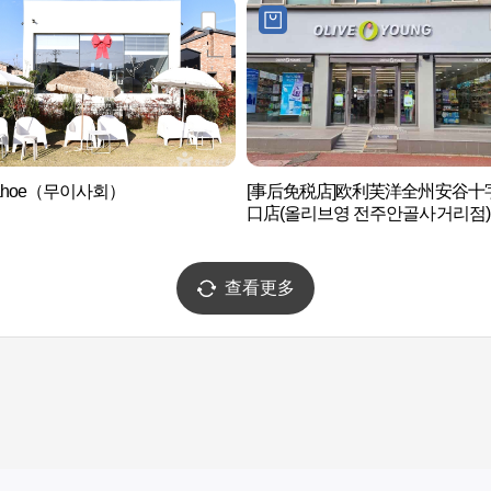
sahoe（무이사회）
[事后免税店]欧利芙洋全州安谷十
口店(올리브영 전주안골사거리점)
查看更多