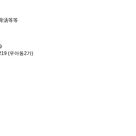
骨汤等等
9
9 (우아동2가)