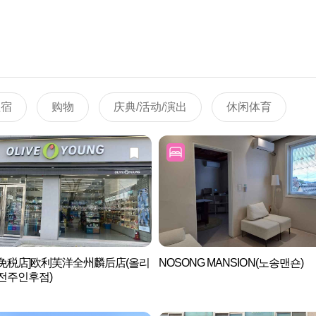
住宿
购物
庆典/活动/演出
休闲体育
后免税店]欧利芙洋全州麟后店(올리
NOSONG MANSION(노송맨숀)
전주인후점)