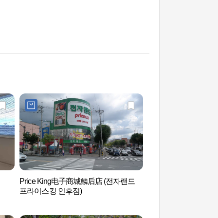
Price King电子商城麟后店 (전자랜드
牙中湖（아중호수）
프라이스킹 인후점)