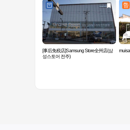
[事后免税店]Samsung Store全州店(삼
mui
성스토어 전주)