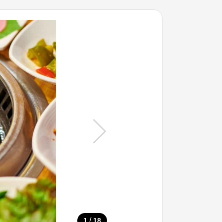
/
1
18