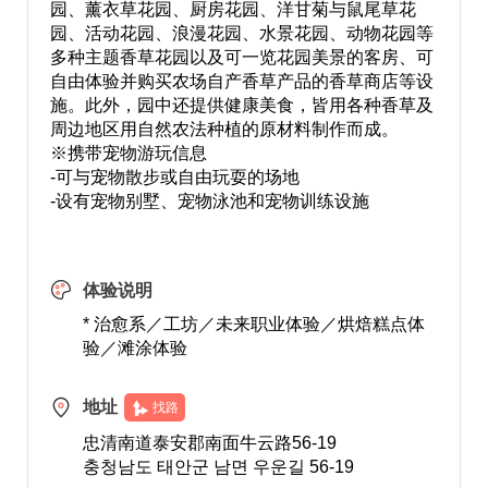
园、薰衣草花园、厨房花园、洋甘菊与鼠尾草花
园、活动花园、浪漫花园、水景花园、动物花园等
多种主题香草花园以及可一览花园美景的客房、可
自由体验并购买农场自产香草产品的香草商店等设
施。此外，园中还提供健康美食，皆用各种香草及
周边地区用自然农法种植的原材料制作而成。
※携带宠物游玩信息
-可与宠物散步或自由玩耍的场地
-设有宠物别墅、宠物泳池和宠物训练设施
体验说明
* 治愈系／工坊／未来职业体验／烘焙糕点体
验／滩涂体验
地址
找路
忠清南道泰安郡南面牛云路56-19
충청남도 태안군 남면 우운길 56-19