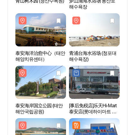
青山树木园 (청산수목원)
梦山浦海水浴场 몽산포
青山树
해수욕장
泰安海洋治愈中心（태안
青浦台海水浴场 (청포대
泰安
해양치유센터）
해수욕장)
해양
泰安海岸国立公园 (태안
[事后免税店]乐天Hi-Mart
泰安海
해안국립공원)
泰安店(롯데하이마트 태
해안국
안점)