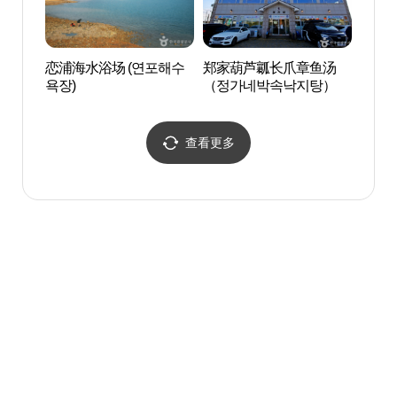
恋浦海水浴场 (연포해수
郑家葫芦瓤长爪章鱼汤
磨剑浦
욕장)
（정가네박속낙지탕）
해수욕
查看更多