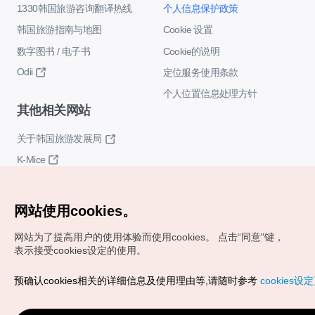
1330韩国旅游咨询翻译热线
个人信息保护政策
韩国旅游指南与地图
Cookie 设置
数字图书 / 电子书
Cookie的说明
Odii
定位服务使用条款
个人位置信息处理方针
其他相关网站
关于韩国旅游发展局
K-Mice
网站使用cookies。
网站为了提高用户的使用体验而使用cookies。
点击“同意"键，
表示接受cookies设定的使用。
Copyrights (c) 韩国旅游发展局版权所有
预确认cookies相关的详细信息及使用理由等,请随时参考
cookies设
如有相关疑问或建议，欢迎来信。
VISITKOREA官方邮箱