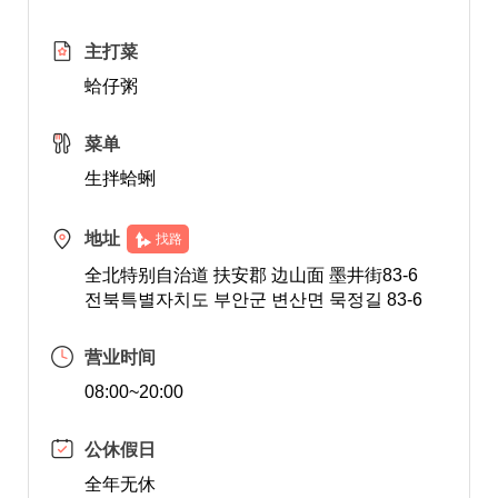
主打菜
蛤仔粥
菜单
生拌蛤蜊
地址
找路
全北特别自治道 扶安郡 边山面 墨井街83-6
전북특별자치도 부안군 변산면 묵정길 83-6
营业时间
08:00~20:00
公休假日
全年无休