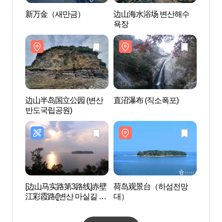
新万金（새만금）
边山海水浴场 변산해수
新万
욕장
边山半岛国立公园 (변산
直沼瀑布 (직소폭포)
边山半
반도국립공원)
반도국
[边山马实路第3路线]赤壁
荷岛观景台（하섬전망
荷岛
江彩霞路([변산 마실길 3
대）
대）
코스] 적벽강 노을길)