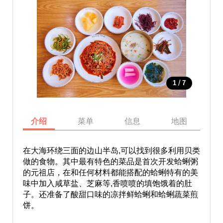
/
1
7
介绍
菜单
信息
地图
在大海环绕三面的边山半岛,可以找到很多利用贝类
做的食物。其中最有特色的菜品是首次开发蛤蜊粥
的元祖店，在和任何材料都能搭配的蛤蜊特有的美
味中加入咸草盐、芝麻等,香喷喷的填饱饿着的肚
子。还准备了酸甜口味的凉拌鲜蛤蜊和蛤蜊蔬菜煎
饼。