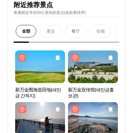
附近推荐景点
查看附近半径50公里內的景点(依距离排序)
全部
景点
餐厅
住宿
购物
新万金围海造田地(새만
新万金宣传馆(새만금홍
新万
금 간척지)
보관)
금 간