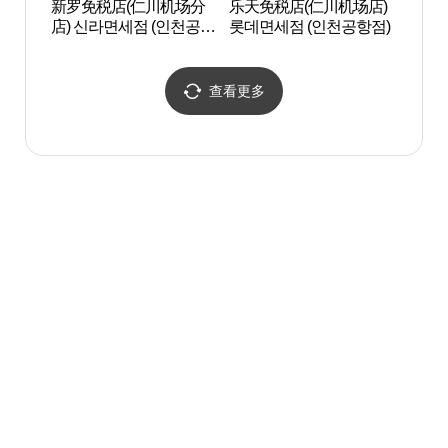
新罗免税店(仁川机场分
乐天免税店(仁川机场店)
仙女岩
店) 신라면세점 (인천공항
롯데면세점 (인천공항점)
위해수
점)
查看更多