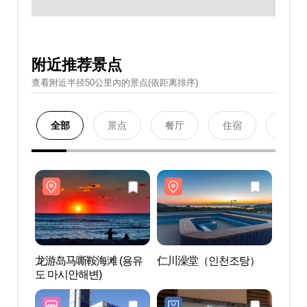
附近推荐景点
查看附近半径50公里內的景点(依距离排序)
全部
景点
餐厅
住宿
购物
龙游岛马嘶鞍海滩 (용유
仁川澡堂（인천조탕）
龙游岛
도 마시안해변)
도 마