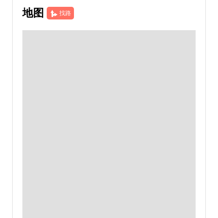
地图
找路