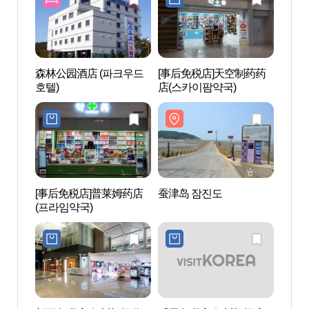
森林公园酒店 (파크우드
[事后免税店]天空制药药
蚕津岛
호텔)
店(스카이팜약국)
[事后免税店]普莱姆药店
蚕津岛 잠진도
仙女岩
(프라임약국)
녀암)