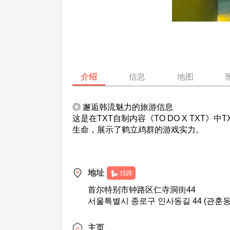
介绍
信息
地图
◎ 邂逅韩流魅力的旅游信息
这是在TXT自制内容《TO DO X TX
生命，展示了鹤立鸡群的游戏实力。
地址
找路
首尔特别市钟路区仁寺洞街44
서울특별시 종로구 인사동길 44 (관훈동
主页