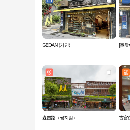
GEOAN (거안)
[事后
森吉路（쌈지길）
古宫仁