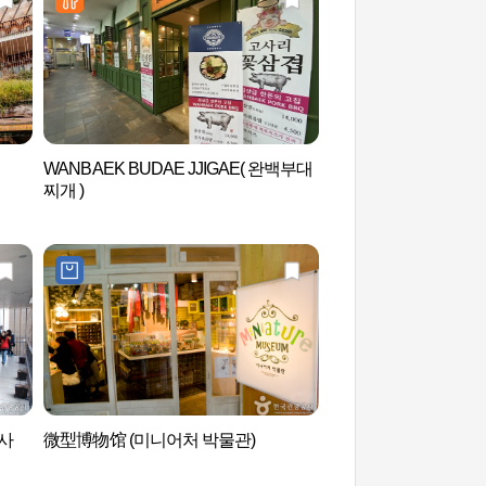
WANBAEK BUDAE JJIGAE( 완백부대
森吉路（쌈지길）
찌개 )
인사
微型博物馆 (미니어처 박물관)
仁寺洞宣传馆 (인사