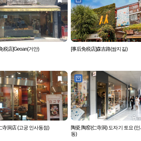
免税店]Geoan(거안)
[事后免税店]森吉路(쌈지길)
寺洞店 (고궁 인사동점)
陶瓷 陶窑(仁寺洞) 도자기 토요 (
동)