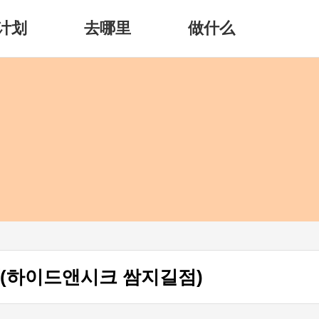
计划
去哪里
做什么
路店(하이드앤시크 쌈지길점)