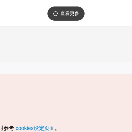
查看更多
实用信息
服务
韩国旅游发展局手机应用程序
服务条款
1330韩国旅游咨询翻译热线
个人信息保
韩国旅游指南与地图
Cookie 设
数字图书 / 电子书
Cookie的
随时参考
cookies设定页面
。