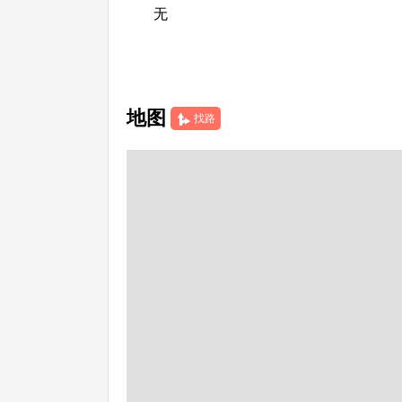
无
地图
找路