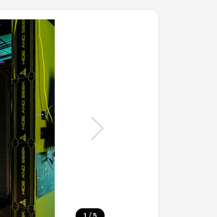
/
1
5