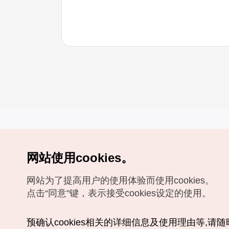
网站使用cookies。
Copyrights (c) 韩国旅游发展局版权所有
网站为了提高用户的使用体验而使用cookies。
如有相关疑问或建议，欢迎来信。
VISITKOREA官方邮箱
chnsim@knto.or.kr
点击“同意"键，表示接受cookies设定的使用。
预确认cookies相关的详细信息及使用理由等,请