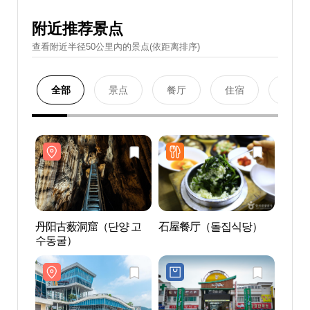
附近推荐景点
查看附近半径50公里內的景点(依距离排序)
全部
景点
餐厅
住宿
购物
丹阳古薮洞窟（단양 고
石屋餐厅（돌집식당）
丹阳
수동굴）
수동