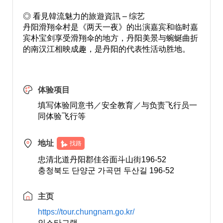
◎ 看見韓流魅力的旅遊資訊 –
综艺
丹阳滑翔伞村是《两天一夜》的出演嘉宾和临时嘉
宾朴宝剑享受滑翔伞的地方，丹阳美景与蜿蜒曲折
的南汉江相映成趣，是丹阳的代表性活动胜地。
体验项目
填写体验同意书／安全教育／与负责飞行员一
同体验飞行等
地址
找路
忠清北道丹阳郡佳谷面斗山街196-52
충청북도 단양군 가곡면 두산길 196-52
主页
https://tour.chungnam.go.kr/
인스타그램