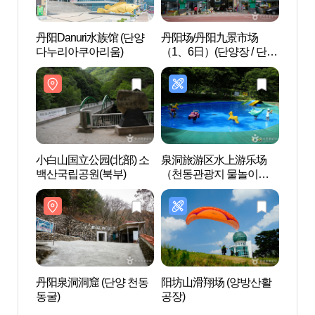
丹阳Danuri水族馆 (단양
丹阳场/丹阳九景市场
小白山
다누리아쿠아리움)
（1、6日）(단양장 / 단양
백산국
구경시장 (1, 6일))
小白山国立公园(北部) 소
泉洞旅游区水上游乐场
SONO
백산국립공원(북부)
（천동관광지 물놀이
Pla
장）
플레
丹阳泉洞洞窟 (단양 천동
阳坊山滑翔场 (양방산활
岛潭
동굴)
공장)