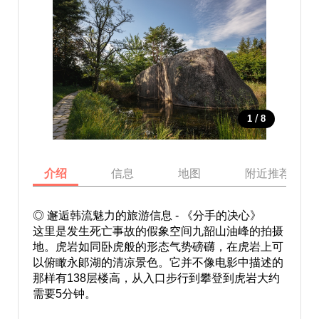
/
1
8
介绍
信息
地图
附近推荐景点
◎ 邂逅韩流魅力的旅游信息 - 《分手的决心》
这里是发生死亡事故的假象空间九韶山油峰的拍摄
地。虎岩如同卧虎般的形态气势磅礴，在虎岩上可
以俯瞰永郞湖的清凉景色。它并不像电影中描述的
那样有138层楼高，从入口步行到攀登到虎岩大约
需要5分钟。