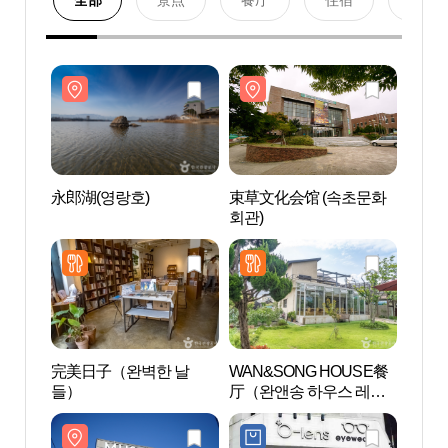
全部
景点
餐厅
住宿
购物
永郎湖(영랑호)
束草文化会馆 (속초문화
永郎湖
회관)
完美日子（완벽한 날
WAN&SONG HOUSE餐
MUS
들）
厅（완앤송 하우스 레스
스）
토랑）