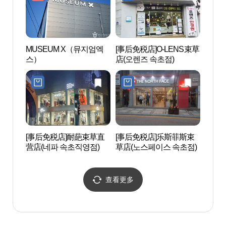
MUSEUM X（뮤지엄엑
[事后免税店]O-LENS束草
东明
스）
店(오렌즈 속초점)
포장마
[事后免税店]耐葩束草直
[事后免税店]乐斯菲斯束
青草
营店(네파 속초직영점)
草店(노스페이스 속초점)
호수
查看更多