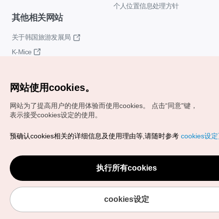
个人位置信息处理方针
其他相关网站
关于韩国旅游发展局
K-Mice
网站使用cookies。
网站为了提高用户的使用体验而使用cookies。
点击“同意"键，
表示接受cookies设定的使用。
Copyrights (c) 韩国旅游发展局版权所有
预确认cookies相关的详细信息及使用理由等,请随时参考
cookies设
如有相关疑问或建议，欢迎来信。
VISITKOREA官方邮箱
chnsim@knto.or.kr
执行所有cookies
cookies设定