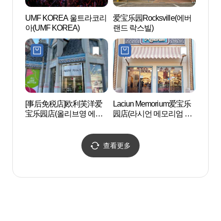
UMF KOREA 울트라코리
爱宝乐园Rocksville(에버
三星火
아(UMF KOREA)
랜드 락스빌)
성화
[事后免税店]欧利芙洋爱
Laciun Memorium爱宝乐
盆唐儿
宝乐园店(올리브영 에버
园店(라시언 메모리엄 에
린이천
랜드점)
버랜드점)
查看更多