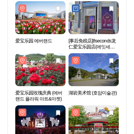
爱宝乐园 에버랜드
[事后免税店]8seconds龙
爱宝
仁爱宝乐园店(에잇세컨
즈 용인에버랜드점)
爱宝乐园玫瑰庆典 (에버
湖岩美术馆 (호암미술관)
爱宝乐园
랜드 플라워 아트&마켓)
랜드 