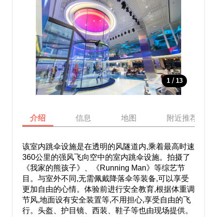
/
1
13
介绍
信息
地图
附近推荐景点
该室内跳伞设施是在透明的风隧道内,乘着最高时速
360公里的强风飞向空中的室内跳伞设施。拍摄了
《我家的熊孩子》、《Running Man》等综艺节
目。与室外不同,无需佩戴降落伞等装备,可以享受
更加自由的心情。体验前进行安全教育,根据体重调
节风,地面设有安全装置等,不用担心,享受自由的飞
行。头盔、护目镜、西装、鞋子等也由现场提供。