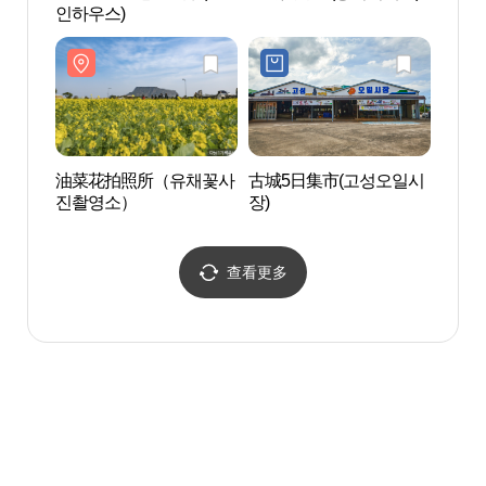
인하우스)
인하우
油菜花拍照所（유채꽃사
古城5日集市(고성오일시
油菜
진촬영소）
장)
진촬
查看更多