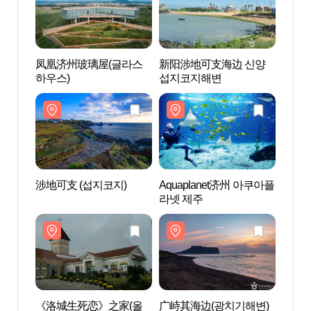
凤凰济州玻璃屋(글라스
新阳涉地可支海边 신양
凤凰
하우스)
섭지코지해변
하우스
涉地可支 (섭지코지)
Aquaplanet济州 아쿠아플
涉地可
라넷 제주
《洛城生死恋》之家(올
广峙其海边(광치기해변)
《洛