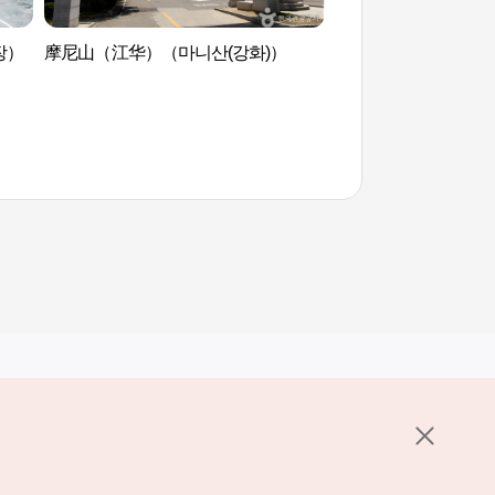
된장）
摩尼山（江华）（마니산(강화)）
摩尼山国民观光地 
其他相关网站
关于韩国旅游发展局
K-Mice