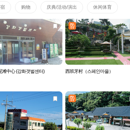
住宿
购物
庆典/活动/演出
休闲体育
滩中心 (강화갯벌센터)
西班牙村（스페인마을）