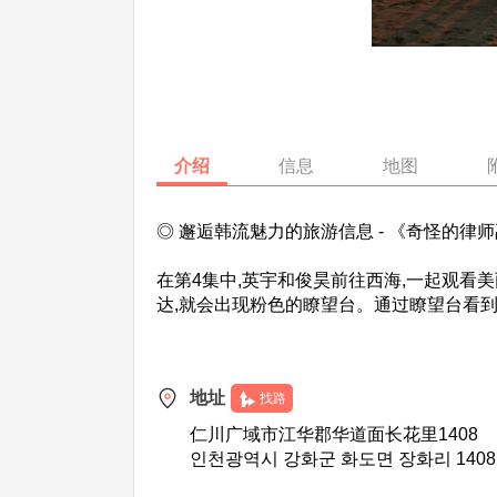
介绍
信息
地图
◎ 邂逅韩流魅力的旅游信息 - 《奇怪的律
在第4集中,英宇和俊昊前往西海,一起观看
达,就会出现粉色的瞭望台。通过瞭望台看
地址
找路
仁川广域市江华郡华道面长花里1408
인천광역시 강화군 화도면 장화리 1408