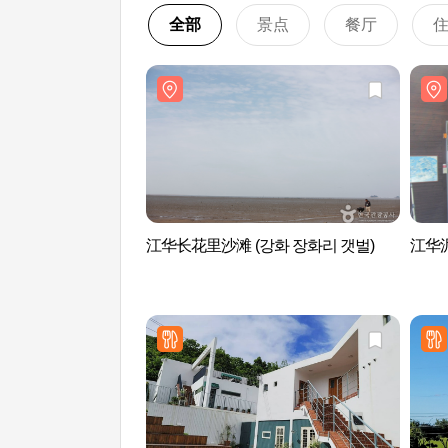
全部
景点
餐厅
江华长花里沙滩 (강화 장화리 갯벌)
江华泥