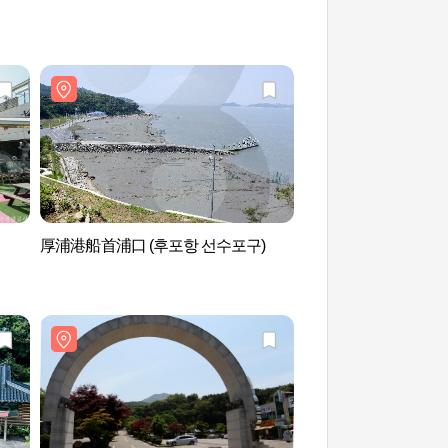
厚浦港船首浦口 (후포항 선수포구)
江华长花里沙滩 (강화