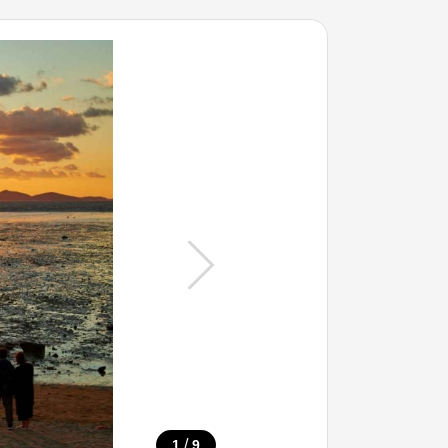
/
1
9