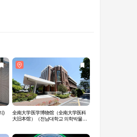
리)
全南大学医学博物馆（全南大学医科
东理团街咖啡街(동리
大旧本馆）（전남대학교 의학박물관
（전남대학교 의과대학 구 본관））