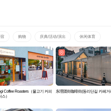
住宿
购物
庆典/活动/演出
休闲体育
ogi Coffee Roasters（물고기 커피
东理团街咖啡街(동리단길 카페거
터스）