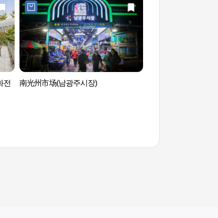
화전
南光州市场(남광주시장)
国立亚洲文化殿堂 
당)