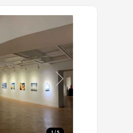
/
1
5