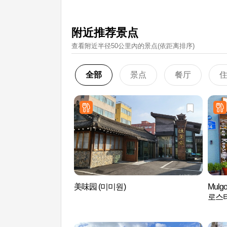
附近推荐景点
查看附近半径50公里內的景点(依距离排序)
全部
景点
餐厅
美味园 (미미원)
Mulg
로스