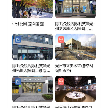
中外公园 (중외공원)
[事后免税店]欧利芙洋光
中外公
州龙凤地区店(올리브영
광주용봉지구점)
[事后免税店]欧利芙洋光
光州市立美术馆 (광주시
光州
州光川店(올리브영 광주
립미술관)
비엔
광천점)
[事后免税店]欧利芙洋光
光州设计双年展 광주디
青春