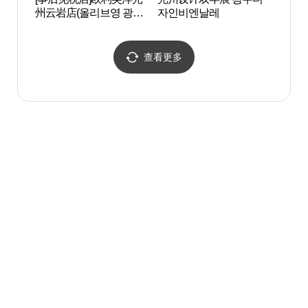
州云岩店(올리브영 광주
자인비엔날레
을）
운암점)
查看更多