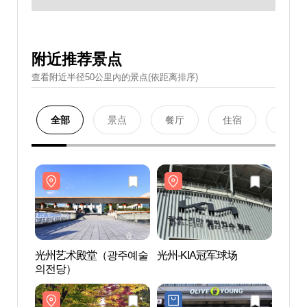
附近推荐景点
查看附近半径50公里內的景点(依距离排序)
全部
景点
餐厅
住宿
购物
光州艺术殿堂（광주예술
光州-KIA冠军球场
光州
의전당）
의전