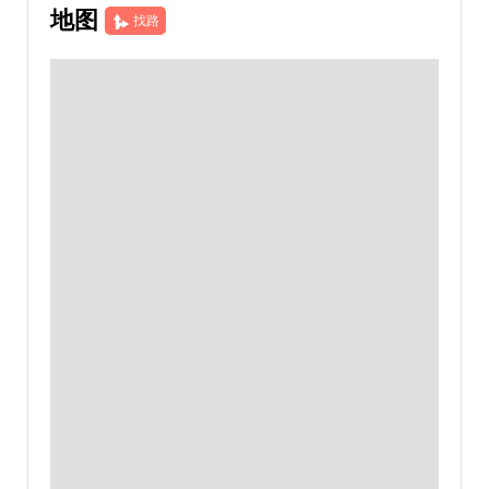
地图
找路