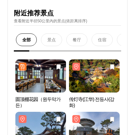
附近推荐景点
查看附近半径50公里內的景点(依距离排序)
全部
景点
餐厅
住宿
购物
圆顶棚花园（원두막가
传灯寺(江华) 전등사(강
传灯寺
든）
화)
화)