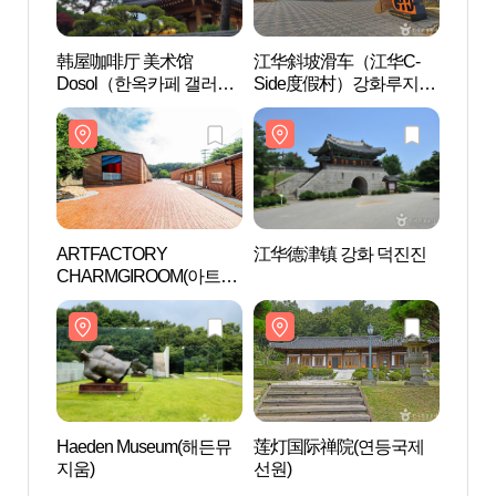
韩屋咖啡厅 美术馆
江华斜坡滑车（江华C-
江华
Dosol（한옥카페 갤러리
Side度假村）강화루지
Sid
도솔）
(강화씨사이드리조트)
(강화
ARTFACTORY
江华德津镇 강화 덕진진
江华德
CHARMGIROOM(아트팩
토리 참기름)
Haeden Museum(해든뮤
莲灯国际禅院(연등국제
莲灯
지움)
선원)
선원)