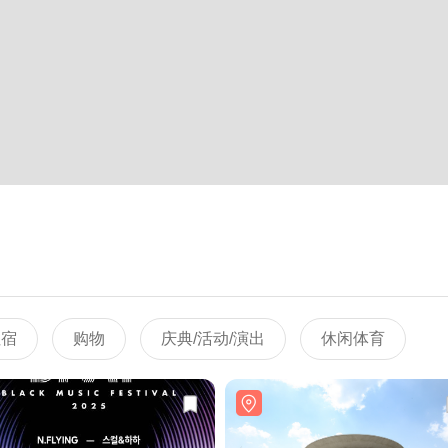
住宿
购物
庆典/活动/演出
休闲体育