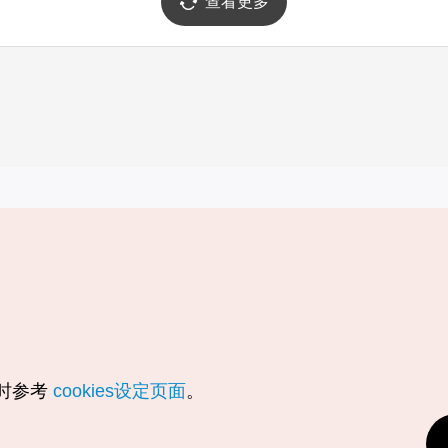
查看更多
实用信息
服务
韩国旅游发展局手机应用程序
服务条款
1330韩国旅游咨询翻译热线
个人信息保
韩国旅游指南与地图
Cookie 设
数字图书 / 电子书
Cookie的
随时参考
cookies设定页面
。
Odii
定位服务使
个人位置信