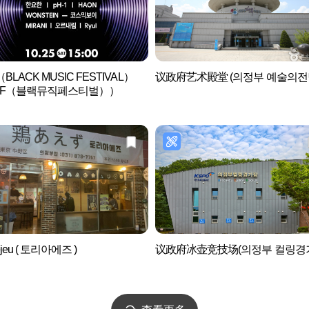
BLACK MUSIC FESTIVAL）
议政府艺术殿堂 (의정부 예술의전
MF（블랙뮤직페스티벌））
aejeu ( 토리아에즈 )
议政府冰壶竞技场(의정부 컬링경