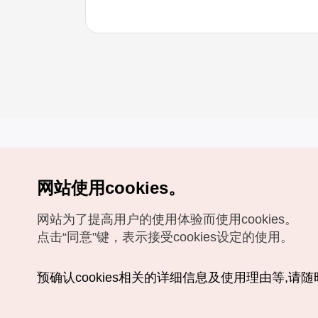
网站使用cookies。
Copyrights (c) 韩国旅游发展局版权所有
网站为了提高用户的使用体验而使用cookies。
如有相关疑问或建议，欢迎来信。
VISITKOREA官方邮箱
chnsim@knto.or.kr
点击“同意"键，表示接受cookies设定的使用。
预确认cookies相关的详细信息及使用理由等,请