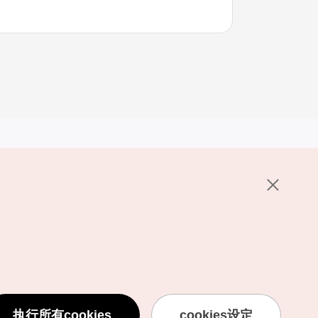
其他相关网站
关于韩国旅游发展局
K-Mice
护政策
置
说明
用条款
执行所有cookies
cookies设定
息处理方针