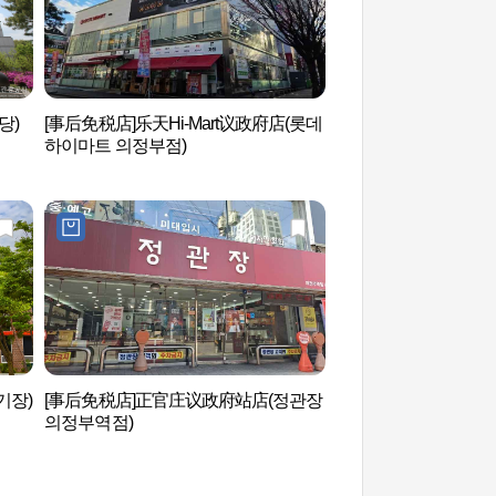
당)
[事后免税店]乐天Hi-Mart议政府店(롯데
议政府艺术殿堂 (의
하이마트 의정부점)
기장)
[事后免税店]正官庄议政府站店(정관장
首尔菖蒲园 (서울창
의정부역점)