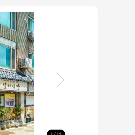
/
1
13