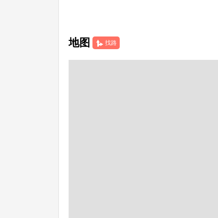
地图
找路