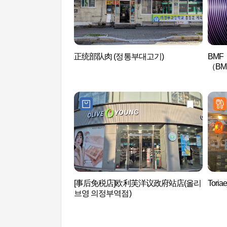
正统部队肉 (정통부대고기)
BMF（
（B
[事后免税店]欧利芙洋议政府站店(올리
Tori
브영 의정부역점)