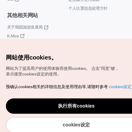
个人位置信息处理方针
其他相关网站
关于韩国旅游发展局
K-Mice
网站使用cookies。
网站为了提高用户的使用体验而使用cookies。
点击“同意"键，
表示接受cookies设定的使用。
Copyrights (c) 韩国旅游发展局版权所有
预确认cookies相关的详细信息及使用理由等,请随时参考
cookies设
如有相关疑问或建议，欢迎来信。
VISITKOREA官方邮箱
chnsim@knto.or.kr
执行所有cookies
cookies设定