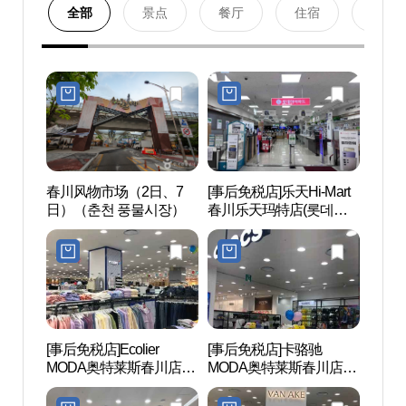
全部
景点
餐厅
住宿
购物
春川风物市场（2日、7
[事后免税店]乐天Hi-Mart
孔之
日）（춘천 풍물시장）
春川乐天玛特店(롯데하
원지)
이마트 춘천롯데마트점)
[事后免税店]Ecolier
[事后免税店]卡骆驰
Mom
MODA奥特莱斯春川店
MODA奥特莱斯春川店
장 몸
(에꼴리에 모다아울렛 춘
(크록스 모다아울렛 춘천
천점)
점)