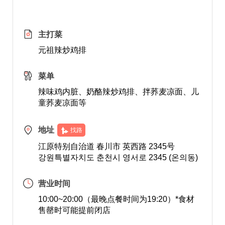
主打菜
元祖辣炒鸡排
菜单
辣味鸡内脏、奶酪辣炒鸡排、拌荞麦凉面、儿
童荞麦凉面等
地址
找路
江原特别自治道 春川市 英西路 2345号
강원특별자치도 춘천시 영서로 2345 (온의동)
营业时间
10:00~20:00（最晚点餐时间为19:20）*食材
售罄时可能提前闭店