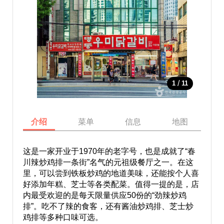
/
1
11
介绍
菜单
信息
地图
这是一家开业于1970年的老字号，也是成就了“春
川辣炒鸡排一条街”名气的元祖级餐厅之一。在这
里，可以尝到铁板炒鸡的地道美味，还能按个人喜
好添加年糕、芝士等各类配菜。值得一提的是，店
内最受欢迎的是每天限量供应50份的“劲辣炒鸡
排”。吃不了辣的食客，还有酱油炒鸡排、芝士炒
鸡排等多种口味可选。