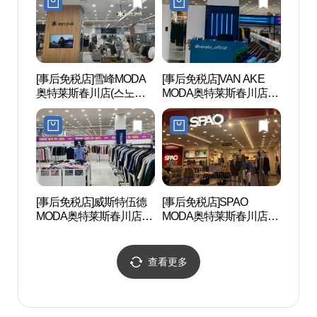
[事后免税店]雪峰MODA
[事后免税店]VAN AKE
春川K
奥特莱斯春川店(스노우
MODA奥特莱斯春川店
(KT
피크 모다아울렛 춘천점)
(반에이크 모다아울렛 춘
천점)
[事后免税店]威斯特伍德
[事后免税店]SPAO
春川
MODA奥特莱斯春川店
MODA奥特莱斯春川店
리）
(웨스트우드 모다아울렛
(스파오 모다아울렛 춘천
춘천점)
점)
查看更多