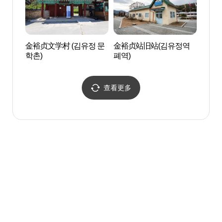
金裕贞文学村 (김유정 문
金裕贞站旧站(김유정역
SONO 
학촌)
폐역)
Par
파크
查看更多