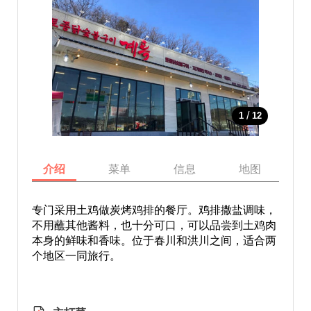
/
1
12
介绍
菜单
信息
地图
专门采用土鸡做炭烤鸡排的餐厅。鸡排撒盐调味，
不用蘸其他酱料，也十分可口，可以品尝到土鸡肉
本身的鲜味和香味。位于春川和洪川之间，适合两
个地区一同旅行。