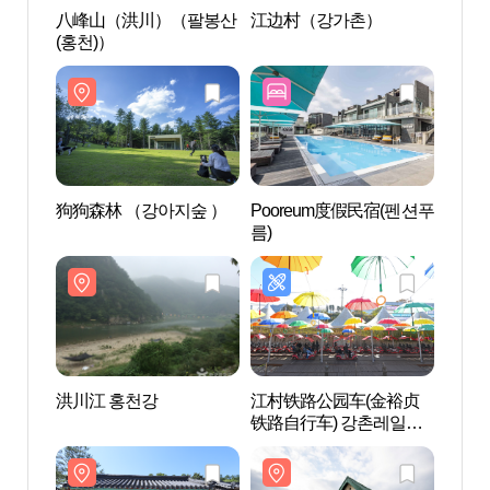
八峰山（洪川）（팔봉산
江边村（강가촌）
八峰
(홍천)）
(홍천
狗狗森林 （강아지숲 ）
Pooreum度假民宿(펜션푸
洪川江
름)
洪川江 홍천강
江村铁路公园车(金裕贞
金裕
铁路自行车) 강촌레일파
폐역)
크 (김유정레일바이크)