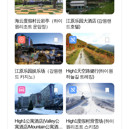
海云度假村云岩亭（하이
江原乐园大酒店 (강원랜
Mind
원리조트 운암정）
드호텔)
(강원)
江原乐园娱乐场（강원랜
High1天空路健行(하이원
兰皋
드 카지노）
하늘길 트레킹)
삿갓
High1公寓酒店(Valley公
High1度假村滑雪场 (하이
浮石
寓酒店/Mountain公寓酒
원리조트 스키장)
织世