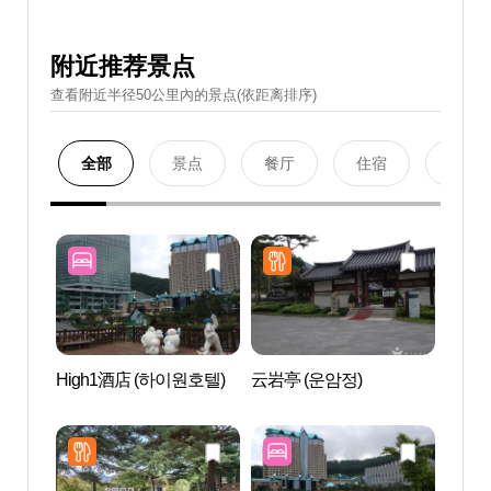
附近推荐景点
查看附近半径50公里內的景点(依距离排序)
全部
景点
餐厅
住宿
购物
High1酒店 (하이원호텔)
云岩亭 (운암정)
江原
드 카