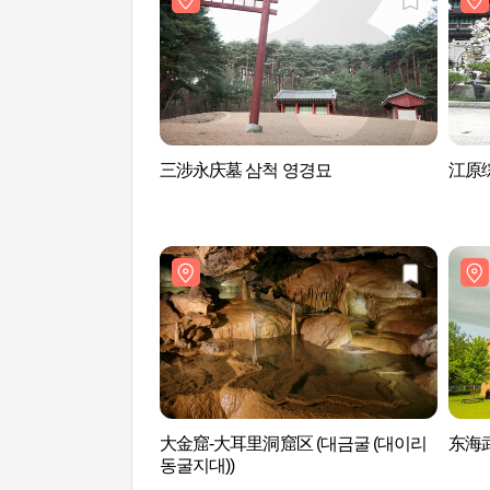
三涉永庆墓 삼척 영경묘
江原
大金窟-大耳里洞窟区 (대금굴 (대이리
东海
동굴지대))