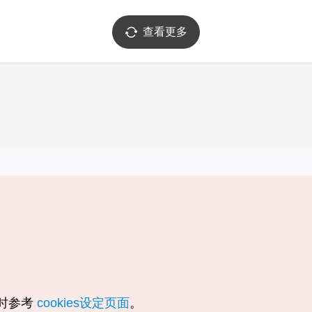
查看更多
实用信息
服务
韩国旅游发展局手机应用程序
服务条款
1330韩国旅游咨询翻译热线
个人信息保
韩国旅游指南与地图
Cookie 设
数字图书 / 电子书
Cookie的
随时参考
cookies设定页面
。