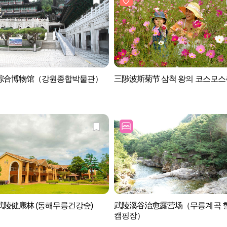
综合博物馆（강원종합박물관）
三陟波斯菊节 삼척 왕의 코스모
武陵健康林 (동해무릉건강숲)
武陵溪谷治愈露营场（무릉계곡 
캠핑장）