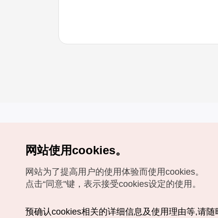
网站使用cookies。
Copyrights (c) 韩国旅游发展局版权所有
网站为了提高用户的使用体验而使用cookies。
如有相关疑问或建议，欢迎来信。
VISITKOREA官方邮箱
chnsim@knto.or.kr
点击“同意"键，表示接受cookies设定的使用。
预确认cookies相关的详细信息及使用理由等,请