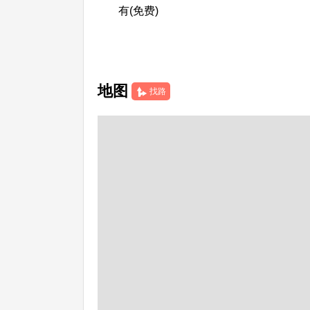
有(免费)
地图
找路