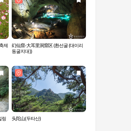
스축제
幻仙窟-大耳里洞窟区 (환선굴 (대이리
三涉永庆墓 삼척 영
동굴지대))
힐링
头陀山(두타산)
东海武陵健康林 (동