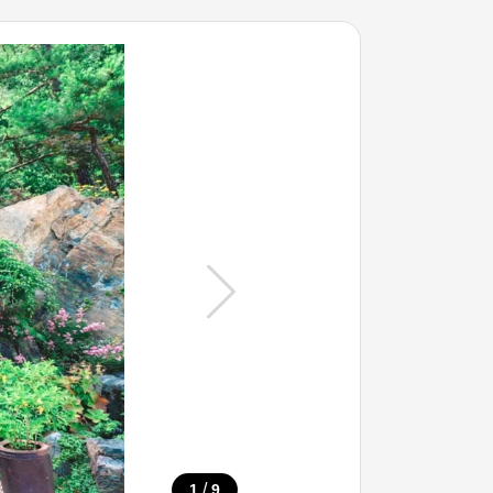
/
1
9