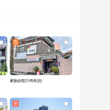
家族会馆(가족회관)
东理团街咖啡街(동리