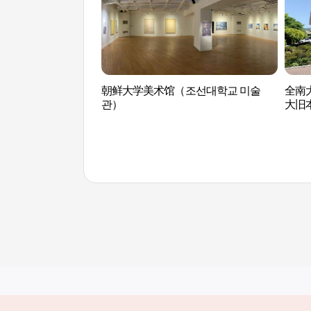
朝鲜大学美术馆（조선대학교 미술
全南
관）
大旧
（전