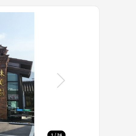
/
1
24