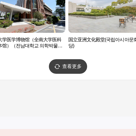
大学医学博物馆（全南大学医科
国立亚洲文化殿堂(국립아시아문
本馆）（전남대학교 의학박물관
당)
남대학교 의과대학 구 본관））
查看更多