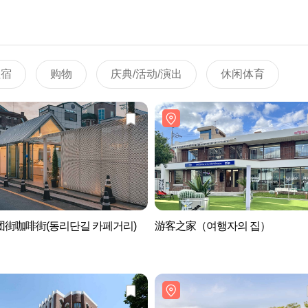
住宿
购物
庆典/活动/演出
休闲体育
团街咖啡街(동리단길 카페거리)
游客之家（여행자의 집）