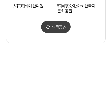
大韩茶园 대한다원
韩国茶文化公园 한국차
栗浦
문화공원
场 (
풀장)
查看更多