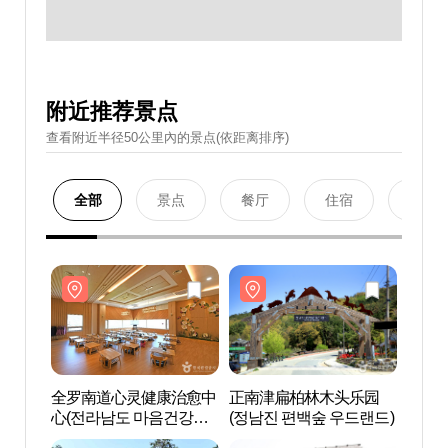
附近推荐景点
查看附近半径50公里內的景点(依距离排序)
全部
景点
餐厅
住宿
购物
全罗南道心灵健康治愈中
正南津扁柏林木头乐园
全罗
心(전라남도 마음건강치
(정남진 편백숲 우드랜드)
心(전
유센터)
유센터