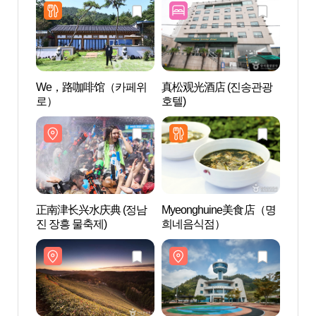
We，路咖啡馆（카페위
真松观光酒店 (진송관광
大韩
로）
호텔)
正南津长兴水庆典 (정남
Myeonghuine美食店（명
Boht
진 장흥 물축제)
희네음식점）