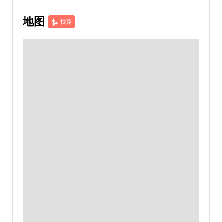
地图
找路