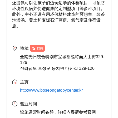
还提供可以让孩子们边玩边学的体验项目、可预防
环境性疾病并促进健康的定制型项目等多种项目。
此外，中心还设有用环保材料建造的冥想室、绿茶
泡澡汤、黄土和麦饭石汗蒸房、氧气室及住宿设
施。
地址
找路
全南光州统合特别市宝城郡熊峙面大山街329-
126
전라남도 보성군 웅치면 대산길 329-126
主页
http://www.boseongatopycenter.kr
营业时间
设施运营时间各异，详细内容请参考官网