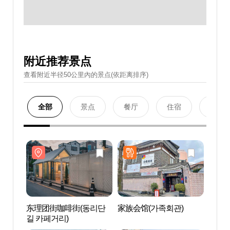
附近推荐景点
查看附近半径50公里內的景点(依距离排序)
全部
景点
餐厅
住宿
购物
东理团街咖啡街(동리단
家族会馆(가족회관)
东理
길 카페거리)
길 카