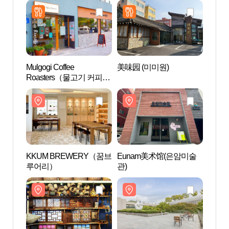
Mulgogi Coffee
美味园 (미미원)
Eun
Roasters（물고기 커피 로
관)
스터스）
KKUM BREWERY（꿈브
Eunam美术馆(은암미술
国立
루어리）
관)
아시