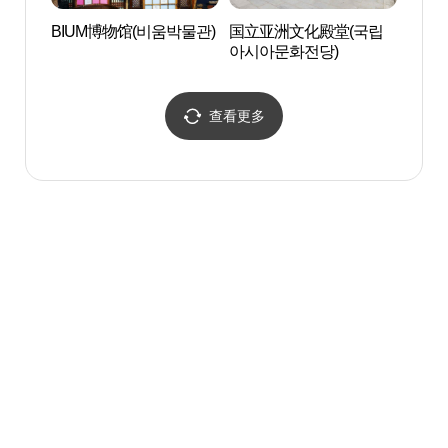
BIUM博物馆(비움박물관)
国立亚洲文化殿堂(국립
国立亚
아시아문화전당)
아시
查看更多