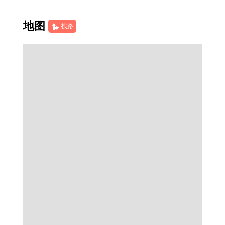
地图
找路