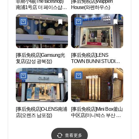
菲斯小铺(The faceshop)
[事后免税店]Wappen
光复
南浦1号店 더 페이스샵
House(와펜하우스)
로문
(The faceshop)남포1호점
[事后免税店]Gamsung光
[事后免税店]LENS
龙头
复店(감성 광복점)
TOWN BUNNI STUDIOS
원）
南浦店(렌즈타운 바니스
튜디오 남포점)
[事后免税店]O-LENS南浦
[事后免税店]Mini Box釜山
釜山
店(오렌즈 남포점)
中区店(미니박스 부산 중
구점)
查看更多