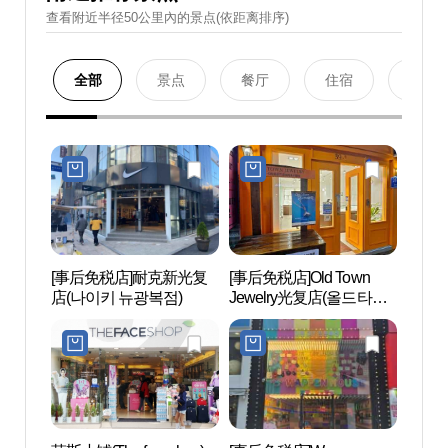
查看附近半径50公里內的景点(依距离排序)
全部
景点
餐厅
住宿
购物
[事后免税店]耐克新光复
[事后免税店]Old Town
南浦洞
店(나이키 뉴광복점)
Jewelry光复店(올드타운
주얼리 광복점)