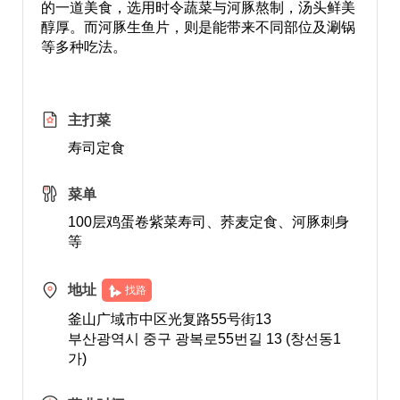
的一道美食，选用时令蔬菜与河豚熬制，汤头鲜美
醇厚。而河豚生鱼片，则是能带来不同部位及涮锅
等多种吃法。
主打菜
寿司定食
菜单
100层鸡蛋卷紫菜寿司、荞麦定食、河豚刺身
等
地址
找路
釜山广域市中区光复路55号街13
부산광역시 중구 광복로55번길 13 (창선동1
가)