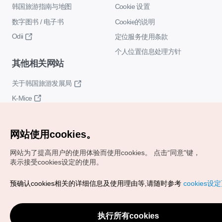
韩国旅游指南与地图
Cookie 设置
数字图书 / 电子书
Cookie的说明
Odii
定位服务使用条款
个人位置信息处理方针
其他相关网站
关于韩国旅游发展局
K-Mice
网站使用cookies。
网站为了提高用户的使用体验而使用cookies。
点击“同意"键，
表示接受cookies设定的使用。
Copyrights (c) 韩国旅游发展局版权所有
预确认cookies相关的详细信息及使用理由等,请随时参考
cookies设
如有相关疑问或建议，欢迎来信。
VISITKOREA官方邮箱
chnsim@knto.or.kr
执行所有cookies