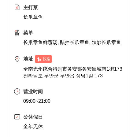
主打菜
长爪章鱼
菜单
长爪章鱼鲜蔬汤, 醋拌长爪章鱼, 辣炒长爪章鱼
地址
找路
全南光州统合特别市务安郡务安邑城南1街173
전라남도 무안군 무안읍 성남1길 173
营业时间
09:00~21:00
公休假日
全年无休