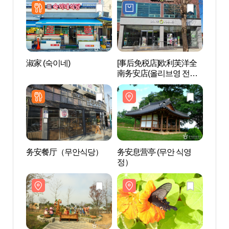
淑家 (숙이네)
[事后免税店]欧利芙洋全
务安息
南务安店(올리브영 전남
정）
무안점)
务安餐厅（무안식당）
务安息营亭 (무안 식영
石头海
정）