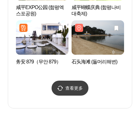
咸平EXPO公园 (함평엑
咸平蝴蝶庆典 (함평나비
罗州拍
스포공원)
대축제)
韩志主
테마파
파크)
务安 879（무안 879）
石头海滩 (돌머리해변)
韩国
국천
查看更多