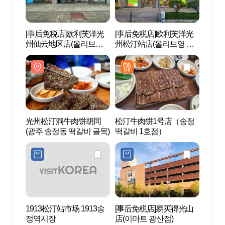
[事后免税店]欧利芙洋光
[事后免税店]欧利芙洋光
光州
州仙云地区店(올리브영
州松汀站店(올리브영 광
(광주
광주선운지구점)
주송정역점)
光州松汀洞牛肉饼胡同
松汀牛肉饼1号店（송정
光州广
(광주 송정동 떡갈비 골목)
떡갈비 1호점）
주광
1913松汀站市场 1913송
[事后免税店]易买得光山
光州
정역시장
店(이마트 광산점)
Hae