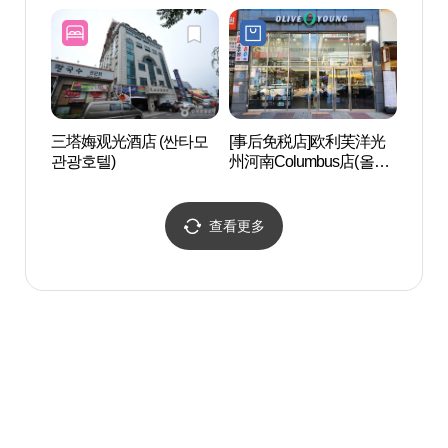
지파
三塔娒观光酒店 (싼타모
[事后免税店]欧利芙洋光
光州
관광호텔)
州河南Columbus店(올리
乐堂 
브영 광주하남콜럼버스
야외음
점)
查看更多