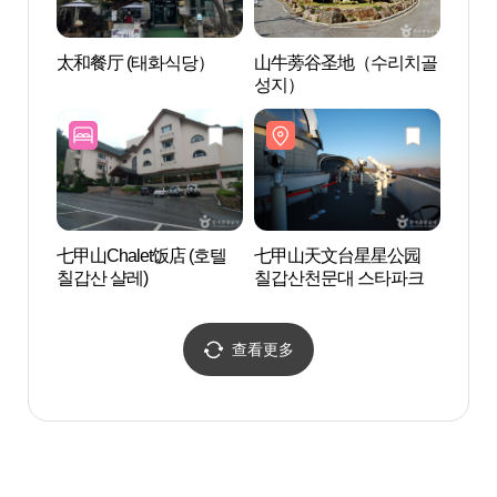
太和餐厅 (태화식당）
山牛蒡谷圣地（수리치골
山牛
성지）
성지
七甲山Chalet饭店 (호텔
七甲山天文台星星公园
天庄湖
칠갑산 샬레)
칠갑산천문대 스타파크
다리)
查看更多