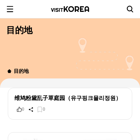
目的地
目的地
维鸠粉黛乱子草庭园（유구핑크뮬리정원）
0
0