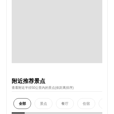
附近推荐景点
查看附近半径50公里內的景点(依距离排序)
全部
景点
餐厅
住宿
购物