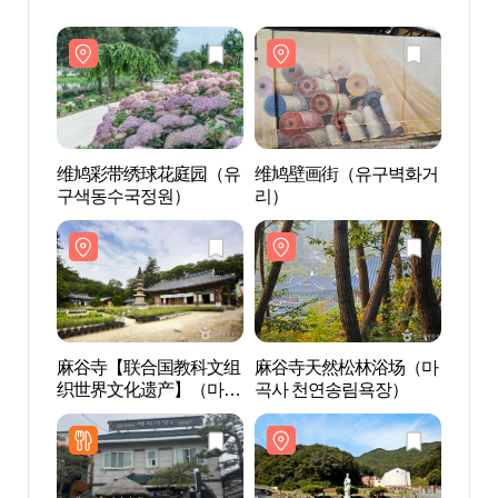
维鸠彩带绣球花庭园（유
维鸠壁画街（유구벽화거
维鸠
구색동수국정원）
리）
구색
麻谷寺【联合国教科文组
麻谷寺天然松林浴场（마
麻谷
织世界文化遗产】（마곡
곡사 천연송림욕장）
织世
사[유네스코세계문화유
사[
산]）
산]）