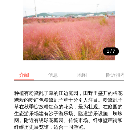
/
1
7
介绍
信息
地图
附近推荐景点
种植有粉黛乱子草的江边庭园，田野里盛开的棉花
糖般的粉红色粉黛乱子草十分引人注目。粉黛乱子
草在秋季绽放粉红色的花朵，最为壮观。在庭园的
生态游乐场建有沙子游乐场、隧道游乐设施、蜘蛛
网。附近有绣球花庭园、传统市场、纤维壁画街和
纤维历史展览馆，适合一同游览。