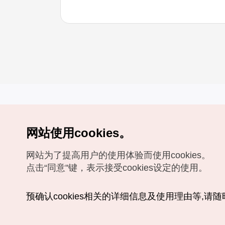
网站使用cookies。
Copyrights (c) 韩国旅游发展局版权所有
网站为了提高用户的使用体验而使用cookies。
如有相关疑问或建议，欢迎来信。
VISITKOREA官方邮箱
chnsim@knto.or.kr
点击“同意"键，表示接受cookies设定的使用。
预确认cookies相关的详细信息及使用理由等,请