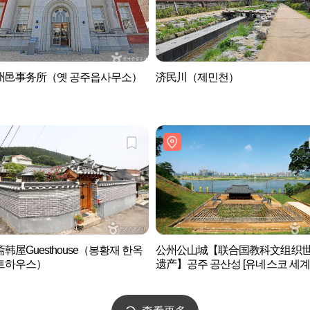
州邑事务所（옛 공주읍사무소）
济民川（제민천）
韩屋Guesthouse（봉황재 한옥
公州公山城【联合国教科文组织
트하우스）
遗产】공주 공산성 [유네스코 세
산]