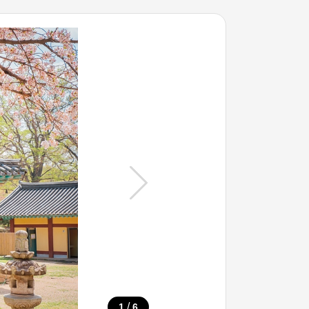
/
1
6