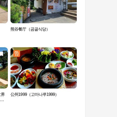
熊谷餐厅（곰골식당）
公州中洞天主教堂（
世界
公州1999（고마나루1999）
公州武宁王陵和王陵
계유
组织世界遗产]（공주
원[유네스코 세계유산