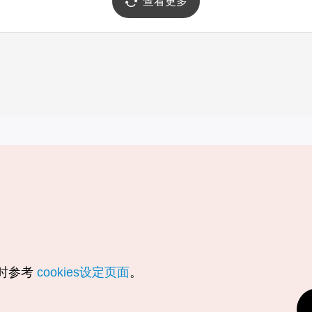
查看更多
实用信息
服务
韩国旅游发展局手机应用程序
服务条款
1330韩国旅游咨询翻译热线
个人信息保
韩国旅游指南与地图
Cookie 设
数字图书 / 电子书
Cookie的
随时参考
cookies设定页面
。
Odii
定位服务使
个人位置信