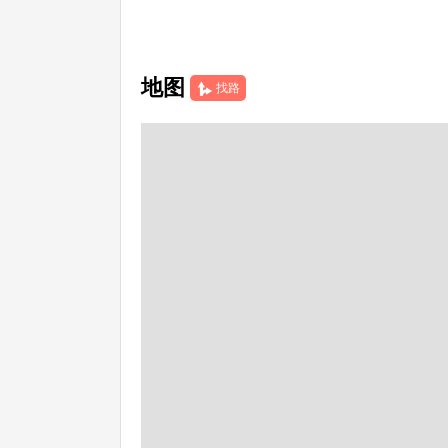
地图
找路