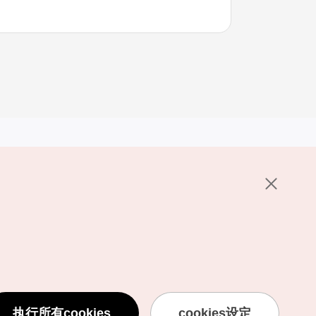
其他相关网站
关于韩国旅游发展局
K-Mice
护政策
置
说明
用条款
执行所有cookies
cookies设定
息处理方针