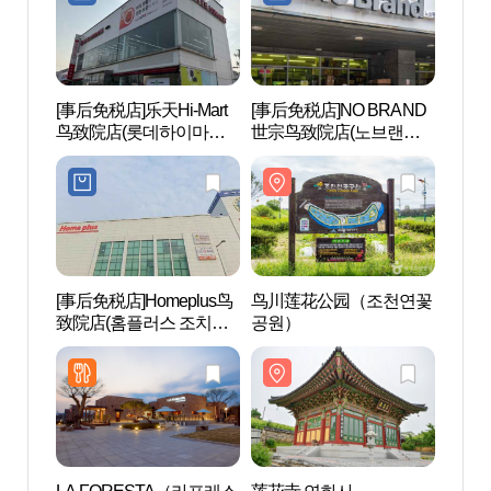
[事后免税店]乐天Hi-Mart
[事后免税店]NO BRAND
鸟川
鸟致院店(롯데하이마트
世宗鸟致院店(노브랜드
공원
조치원점)
세종조치원점)
[事后免税店]Homeplus鸟
鸟川莲花公园（조천연꽃
神光
致院店(홈플러스 조치원
공원）
점)