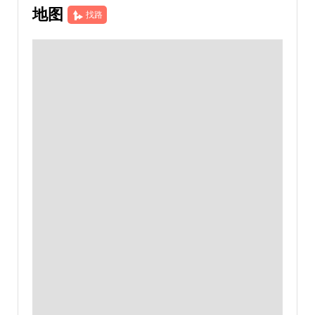
地图
找路