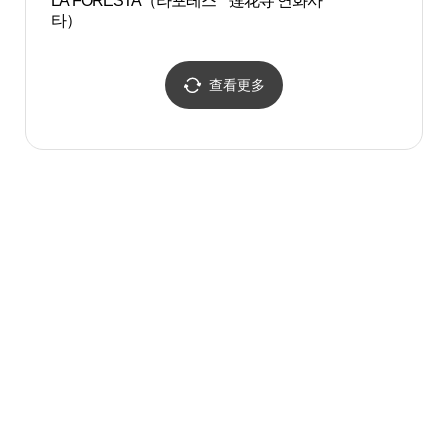
LA FORESTA（라포레스
莲花寺 연화사
世宗
타）
（세
查看更多