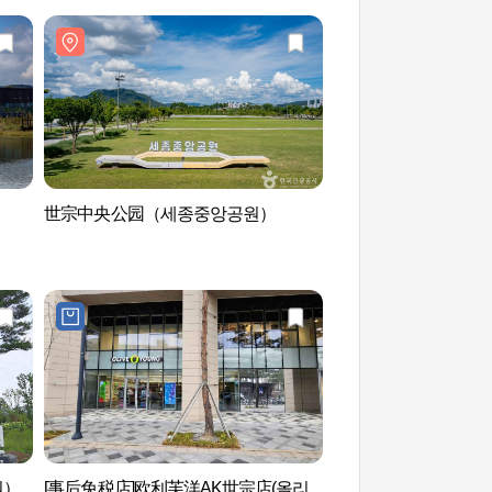
世宗中央公园（세종중앙공원）
世宗湖水公园 세종
원）
[事后免税店]欧利芙洋AK世宗店(올리
防筑川音乐喷泉 （