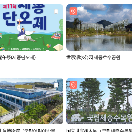
端午祭(세종단오제)
世宗湖水公园 세종호수공원
儿童博物馆（국립어린이박물
国立世宗树木园（국립세종수목