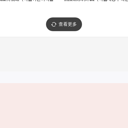
查看更多
实用信息
服务
韩国旅游发展局手机应用程序
服务条款
1330韩国旅游咨询翻译热线
个人信息保
韩国旅游指南与地图
Cookie 设