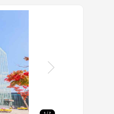
/
1
7