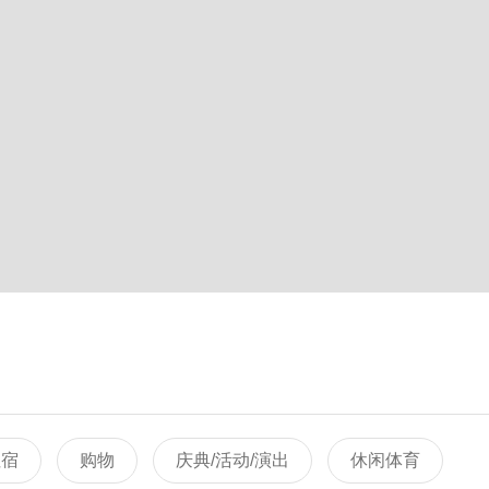
住宿
购物
庆典/活动/演出
休闲体育