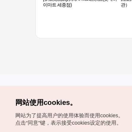
이마트 세종점)
관）
网站使用cookies。
Copyrights (c) 韩国旅游发展局版权所有
网站为了提高用户的使用体验而使用cookies。
如有相关疑问或建议，欢迎来信。
VISITKOREA官方邮箱
chnsim@knto.or.kr
点击“同意"键，表示接受cookies设定的使用。