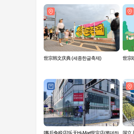
世宗韩文庆典 (세종한글축제)
世宗
[事后免税店]乐天Hi-Mart世宗店(롯데하
国立