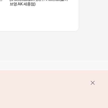
브영 AK 세종점)
其他相关网站
关于韩国旅游发展局
K-Mice
护政策
置