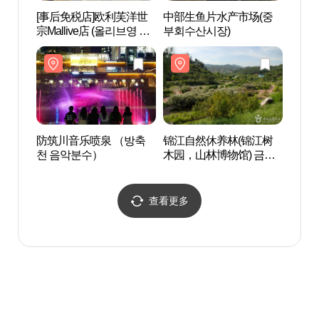
[事后免税店]欧利芙洋世
中部生鱼片水产市场(중
公州
宗Mallive店 (올리브영 세
부회수산시장)
장리
종몰리브점)
防筑川音乐喷泉 （방축
锦江自然休养林(锦江树
石壮里
천 음악분수）
木园，山林博物馆) 금강
물관)
자연휴양림(금강수목원,
산림박물관)
查看更多