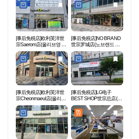
[事后免税店]欧利芙洋世
[事后免税店]NO BRAND
防筑
宗Saerom店(올리브영 세
世宗罗城店(노브랜드 세
천 음
종새롬점)
종나성점)
[事后免税店]欧利芙洋世
[事后免税店]LG电子
低山
宗Cheonmaeul店(올리브
BEST SHOP世宗总店(LG
전망
영 세종첫마을점)
전자 베스트샵 세종본점)